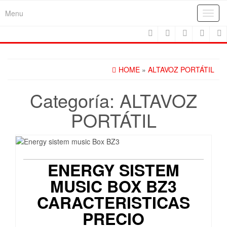
Skip
Menu
Toggl
to
navig
the
content
HOME
»
ALTAVOZ PORTÁTIL
Categoría:
ALTAVOZ
PORTÁTIL
ENERGY SISTEM
MUSIC BOX BZ3
CARACTERISTICAS
PRECIO