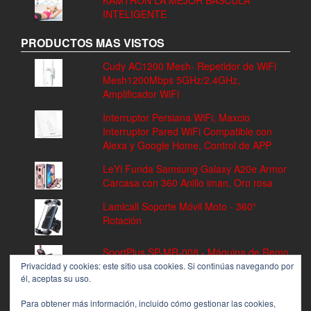
KAMTRON LA MEJOR BASCULA
INTELIGENTE
PRODUCTOS MAS VISTOS
Cudy AC1200 Mesh- Repetidor de WiFi
Mesh1200Mbps 5GHz/2.4GHz,
Amplificador WiFi
Interruptor Persiana WiFi, Maxcio
Interruptor Pared WiFi Compatible con
Alexa y Google Home, Control de APP
LeYi Funda Samsung Galaxy A20e Armor
Carcasa con 360 Anillo iman, Oro rosa
Lamicall Soporte Móvil Moto - 360°
Rotación
SportPlus SP-MR-008 - Máquina de Remo
Fitness, Volante de Inercia de 8 kg, 8
Privacidad y cookies: este sitio usa cookies. Si continúas navegando por
él, aceptas su uso.
Niveles de Resistencia
Para obtener más información, incluido cómo gestionar las cookies,