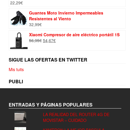
22,29
€
Guantes Moto Invierno Impermeables
Resistentes al Viento
32,99
€
Xiaomi Compresor de aire eléctrico portátil 1S
El
El
56,95
€
54,67
€
precio
precio
original
actual
era:
es:
SIGUE LAS OFERTAS EN TWITTER
56,95€.
54,67€.
Mis tuits
PUBLI
ENTRADAS Y PÁGINAS POPULARES
LA REALIDAD DEL ROUTER 4G DE
MOVISTAR – CUIDADO