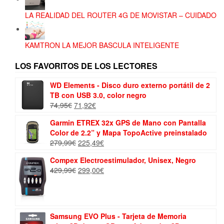
LA REALIDAD DEL ROUTER 4G DE MOVISTAR – CUIDADO
KAMTRON LA MEJOR BASCULA INTELIGENTE
LOS FAVORITOS DE LOS LECTORES
WD Elements - Disco duro externo portátil de 2
TB con USB 3.0, color negro
El
El
74,95
€
71,92
€
precio
precio
Garmin ETREX 32x GPS de Mano con Pantalla
original
actual
Color de 2.2” y Mapa TopoActive preinstalado
era:
es:
El
El
279,99
€
225,49
€
74,95€.
71,92€.
precio
precio
Compex Electroestimulador, Unisex, Negro
original
actual
El
El
429,99
€
299,00
€
era:
es:
precio
precio
279,99€.
225,49€.
original
actual
era:
es:
429,99€.
299,00€.
Samsung EVO Plus - Tarjeta de Memoria