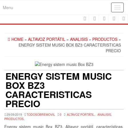
Skip
Menu
Toggl
to
navig
the
content
HOME
»
ALTAVOZ PORTÁTIL
»
ANALISIS
»
PRODUCTOS
»
ENERGY SISTEM MUSIC BOX BZ3 CARACTERISTICAS
PRECIO
ENERGY SISTEM MUSIC
BOX BZ3
CARACTERISTICAS
PRECIO
29/09/2019
TODOSOBREMOVIL
0
ALTAVOZ PORTÁTIL
,
ANALISIS
,
PRODUCTOS
,
Energy sistem music Box BZ3. Altavoz portátil, características,