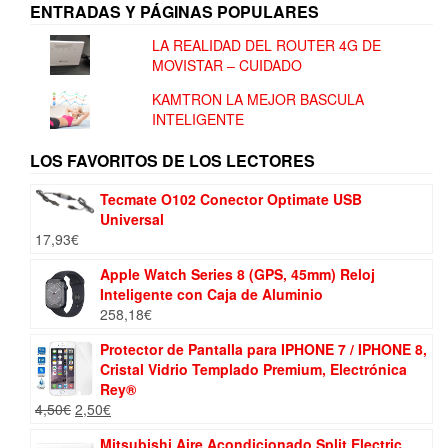
ENTRADAS Y PÁGINAS POPULARES
LA REALIDAD DEL ROUTER 4G DE
MOVISTAR – CUIDADO
KAMTRON LA MEJOR BASCULA
INTELIGENTE
LOS FAVORITOS DE LOS LECTORES
Tecmate O102 Conector Optimate USB
Universal
17,93
€
Apple Watch Series 8 (GPS, 45mm) Reloj
Inteligente con Caja de Aluminio
258,18
€
Protector de Pantalla para IPHONE 7 / IPHONE 8,
Cristal Vidrio Templado Premium, Electrónica
Rey®
El
El
4,50
€
2,50
€
precio
precio
Mitsubishi Aire Acondicionado Split Electric
original
actual