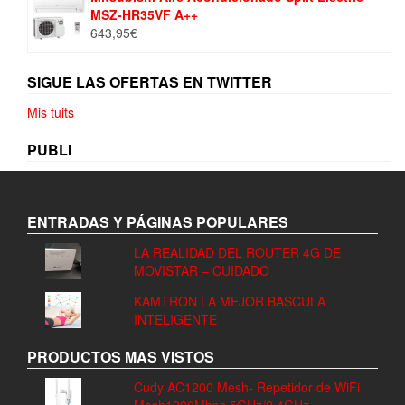
MSZ-HR35VF A++
era:
es:
643,95
€
4,50€.
2,50€.
SIGUE LAS OFERTAS EN TWITTER
Mis tuits
PUBLI
ENTRADAS Y PÁGINAS POPULARES
LA REALIDAD DEL ROUTER 4G DE
MOVISTAR – CUIDADO
KAMTRON LA MEJOR BASCULA
INTELIGENTE
PRODUCTOS MAS VISTOS
Cudy AC1200 Mesh- Repetidor de WiFi