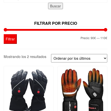
por:
Buscar
FILTRAR POR PRECIO
Pr
Pr
Precio:
90€
—
110€
Filtrar
mí
má
Ordenado
Mostrando los 2 resultados
por
los
últimos