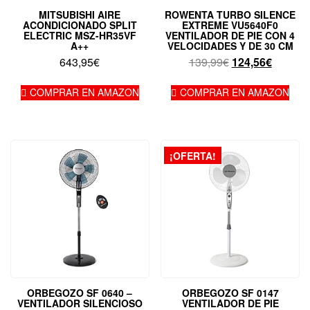
MITSUBISHI AIRE
ROWENTA TURBO SILENCE
ACONDICIONADO SPLIT
EXTREME VU5640F0
ELECTRIC MSZ-HR35VF
VENTILADOR DE PIE CON 4
A++
VELOCIDADES Y DE 30 CM
El
El
643,95
€
139,99
€
124,56
€
precio
precio
original
actual
COMPRAR EN AMAZON
COMPRAR EN AMAZON
era:
es:
139,99€.
124,56€
¡OFERTA!
ORBEGOZO SF 0640 –
ORBEGOZO SF 0147
VENTILADOR SILENCIOSO
VENTILADOR DE PIE