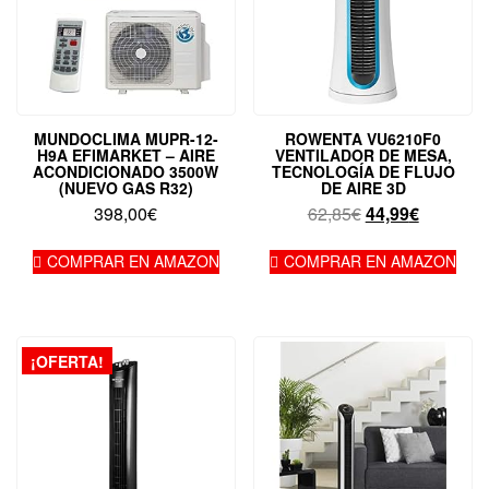
MUNDOCLIMA MUPR-12-
ROWENTA VU6210F0
H9A EFIMARKET – AIRE
VENTILADOR DE MESA,
ACONDICIONADO 3500W
TECNOLOGÍA DE FLUJO
(NUEVO GAS R32)
DE AIRE 3D
El
El
398,00
€
62,85
€
44,99
€
precio
precio
original
actual
COMPRAR EN AMAZON
COMPRAR EN AMAZON
era:
es:
62,85€.
44,99€.
¡OFERTA!