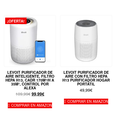
¡OFERTA!
LEVOIT PURIFICADOR DE
LEVOIT PURIFICADOR DE
AIRE INTELIGENTE, FILTRO
AIRE CON FILTRO HEPA
HEPA H13, CADR 170M³/H A
H13 PURIFICADOR HOGAR
35M², CONTROL POR
PORTÁTIL
ALEXA
49,99
€
El
El
109,99
€
99,99
€
precio
precio
COMPRAR EN AMAZON
original
actual
COMPRAR EN AMAZON
era:
es: