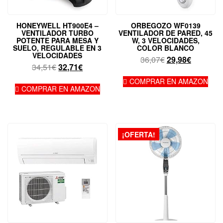
HONEYWELL HT900E4 –
ORBEGOZO WF0139
VENTILADOR TURBO
VENTILADOR DE PARED, 45
POTENTE PARA MESA Y
W, 3 VELOCIDADES,
SUELO, REGULABLE EN 3
COLOR BLANCO
VELOCIDADES
El
El
36,07
€
29,98
€
El
El
34,51
€
32,71
€
precio
precio
precio
precio
original
actual
COMPRAR EN AMAZON
original
actual
COMPRAR EN AMAZON
era:
es:
era:
es:
36,07€.
29,98€.
34,51€.
32,71€.
¡OFERTA!