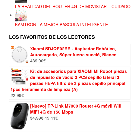
LA REALIDAD DEL ROUTER 4G DE MOVISTAR – CUIDADO
KAMTRON LA MEJOR BASCULA INTELIGENTE
LOS FAVORITOS DE LOS LECTORES
Xiaomi SDJQR02RR - Aspirador Robótico,
Autocargado, Súper fuerte succió, Blanco
439,00
€
Kit de accesorios para XIAOMI MI Robot piezas
de repuesto de vacío 3 PCS cepillo lateral 3
piezas HEPA filtro de 2 piezas cepillo principal
1pcs herramienta de limpieza (A)
22,99
€
[Nuevo] TP-Link M7000 Router 4G móvil Wifi
MiFi 4G de 150 Mbps
El
El
54,99
€
49,41
€
precio
precio
original
actual