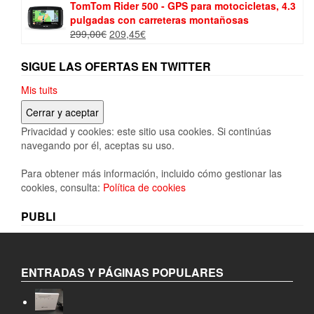
era:
es:
TomTom Rider 500 - GPS para motocicletas, 4.3
54,99€.
49,41€.
pulgadas con carreteras montañosas
El
El
299,00
€
209,45
€
precio
precio
original
actual
SIGUE LAS OFERTAS EN TWITTER
era:
es:
299,00€.
209,45€.
Mis tuits
Privacidad y cookies: este sitio usa cookies. Si continúas
navegando por él, aceptas su uso.
Para obtener más información, incluido cómo gestionar las
cookies, consulta:
Política de cookies
PUBLI
ENTRADAS Y PÁGINAS POPULARES