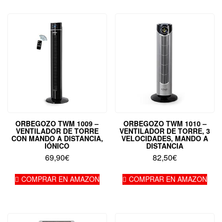
109,99€.
99,99€.
ORBEGOZO TWM 1009 –
ORBEGOZO TWM 1010 –
VENTILADOR DE TORRE
VENTILADOR DE TORRE, 3
CON MANDO A DISTANCIA,
VELOCIDADES, MANDO A
IÓNICO
DISTANCIA
69,90
€
82,50
€
COMPRAR EN AMAZON
COMPRAR EN AMAZON