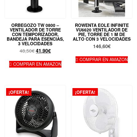
ORBEGOZO TW 0800 –
ROWENTA EOLE INFINITE
VENTILADOR DE TORRE
VU6620 VENTILADOR DE
CON TEMPORIZADOR,
PIE, TORRE DE 1 M DE
BANDEJA PARA ESENCIAS,
ALTO CON 3 VELOCIDADES
3 VELOCIDADES
146,60
€
El
El
48,50
€
41,90
€
precio
precio
COMPRAR EN AMAZON
original
actual
COMPRAR EN AMAZON
era:
es:
48,50€.
41,90€.
¡OFERTA!
¡OFERTA!