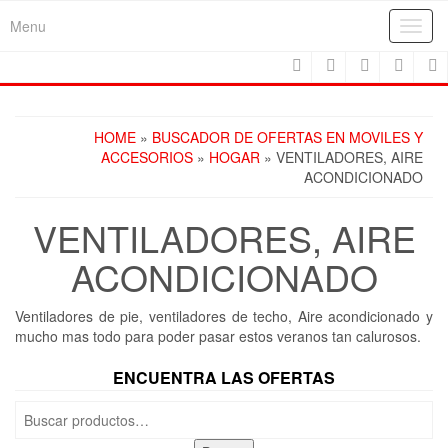
Skip
Menu
Toggl
to
navig
the
content
HOME
»
BUSCADOR DE OFERTAS EN MOVILES Y
ACCESORIOS
»
HOGAR
» VENTILADORES, AIRE
ACONDICIONADO
VENTILADORES, AIRE
ACONDICIONADO
Ventiladores de pie, ventiladores de techo, Aire acondicionado y
mucho mas todo para poder pasar estos veranos tan calurosos.
ENCUENTRA LAS OFERTAS
Buscar
por: