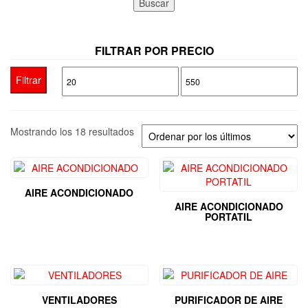
Buscar
FILTRAR POR PRECIO
Precio
Precio
Filtrar
mínimo
máximo
Ordenado
Mostrando los 18 resultados
por
los
últimos
AIRE ACONDICIONADO
AIRE ACONDICIONADO
PORTATIL
VENTILADORES
PURIFICADOR DE AIRE