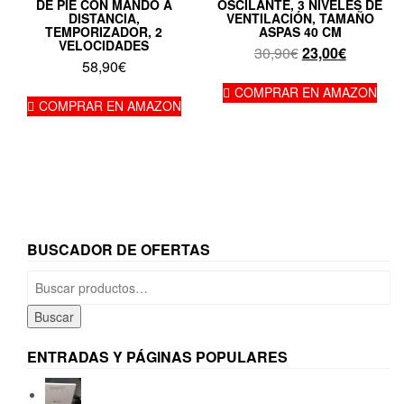
DE PIE CON MANDO A
OSCILANTE, 3 NIVELES DE
DISTANCIA,
VENTILACIÓN, TAMAÑO
TEMPORIZADOR, 2
ASPAS 40 CM
VELOCIDADES
El
El
30,90
€
23,00
€
58,90
€
precio
precio
original
actual
COMPRAR EN AMAZON
COMPRAR EN AMAZON
era:
es:
30,90€.
23,00€.
BUSCADOR DE OFERTAS
Buscar
por:
Buscar
ENTRADAS Y PÁGINAS POPULARES