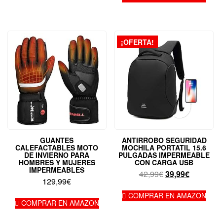
¡OFERTA!
GUANTES
ANTIRROBO SEGURIDAD
CALEFACTABLES MOTO
MOCHILA PORTATIL 15.6
DE INVIERNO PARA
PULGADAS IMPERMEABLE
HOMBRES Y MUJERES
CON CARGA USB
IMPERMEABLES
El
El
42,99
€
39,99
€
129,99
€
precio
precio
original
actual
COMPRAR EN AMAZON
COMPRAR EN AMAZON
era:
es:
42,99€.
39,99€.