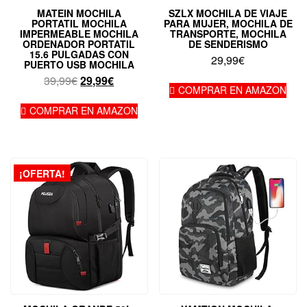
MATEIN MOCHILA
SZLX MOCHILA DE VIAJE
PORTATIL MOCHILA
PARA MUJER, MOCHILA DE
IMPERMEABLE MOCHILA
TRANSPORTE, MOCHILA
ORDENADOR PORTATIL
DE SENDERISMO
15.6 PULGADAS CON
29,99
€
PUERTO USB MOCHILA
El
El
39,99
€
29,99
€
COMPRAR EN AMAZON
precio
precio
original
actual
COMPRAR EN AMAZON
era:
es:
39,99€.
29,99€.
¡OFERTA!