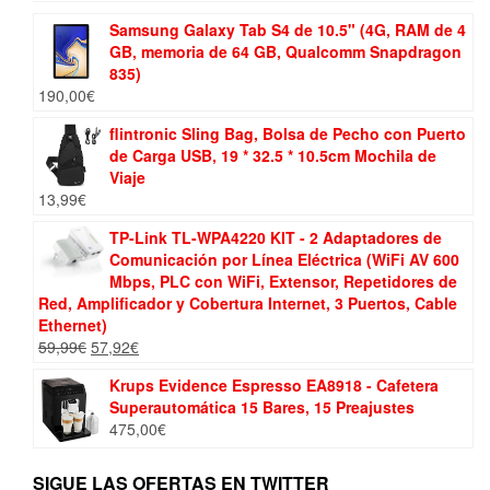
Samsung Galaxy Tab S4 de 10.5" (4G, RAM de 4
GB, memoria de 64 GB, Qualcomm Snapdragon
835)
190,00
€
flintronic Sling Bag, Bolsa de Pecho con Puerto
de Carga USB, 19 * 32.5 * 10.5cm Mochila de
Viaje
13,99
€
TP-Link TL-WPA4220 KIT - 2 Adaptadores de
Comunicación por Línea Eléctrica (WiFi AV 600
Mbps, PLC con WiFi, Extensor, Repetidores de
Red, Amplificador y Cobertura Internet, 3 Puertos, Cable
Ethernet)
El
El
59,99
€
57,92
€
precio
precio
Krups Evidence Espresso EA8918 - Cafetera
original
actual
Superautomática 15 Bares, 15 Preajustes
era:
es:
475,00
€
59,99€.
57,92€.
SIGUE LAS OFERTAS EN TWITTER