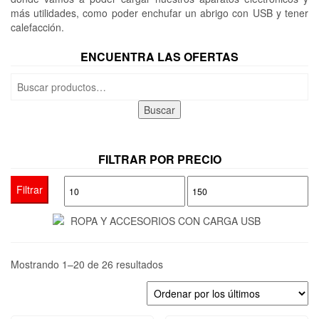
más utilidades, como poder enchufar un abrigo con USB y tener
calefacción.
ENCUENTRA LAS OFERTAS
Buscar
por:
Buscar
FILTRAR POR PRECIO
Precio
Precio
Filtrar
mínimo
máximo
Ordenado
Mostrando 1–20 de 26 resultados
por
los
últimos