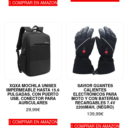
original
actual
COMPRAR EN AMAZON
era:
es:
25,99€.
23,99€.
XQXA MOCHILA UNISEX
SAVIOR GUANTES
IMPERMEABLE HASTA 15.6
CALIENTES
PULGADAS, CON PUERTO
ELECTRÓNICOS PARA
USB, CONECTOR PARA
MOTO Y CON BATERÍAS
AURICULARES
RECARGABLES 7.4V
2200MAH, (NEGRO)
29,99
€
139,99
€
COMPRAR EN AMAZON
COMPRAR EN AMAZON