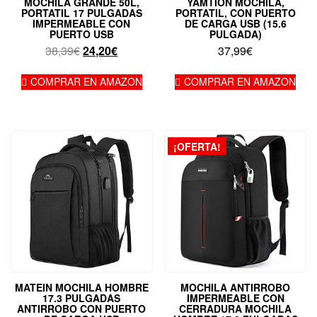
MOCHILA GRANDE 50L,
YAMTION MOCHILA,
PORTATIL 17 PULGADAS
PORTATIL, CON PUERTO
IMPERMEABLE CON
DE CARGA USB (15.6
PUERTO USB
PULGADA)
El
El
38,39
€
24,20
€
37,99
€
precio
precio
original
actual
COMPRAR EN AMAZON
COMPRAR EN AMAZON
era:
es:
38,39€.
24,20€.
¡OFERTA!
MATEIN MOCHILA HOMBRE
MOCHILA ANTIRROBO
17.3 PULGADAS
IMPERMEABLE CON
ANTIRROBO CON PUERTO
CERRADURA MOCHILA