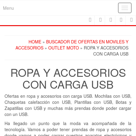
Skip
Menu
Toggl
to
navig
the
content
HOME
»
BUSCADOR DE OFERTAS EN MOVILES Y
ACCESORIOS
»
OUTLET MOTO
» ROPA Y ACCESORIOS
CON CARGA USB
ROPA Y ACCESORIOS
CON CARGA USB
Ofertas en ropa y accesorios con carga USB. Mochilas con USB,
Chaquetas calefacción con USB, Plantillas con USB, Botas y
Zapatillas con USB y muchas más prendas donde poder cargar
con un USB.
Ha llegado un punto que la moda va acompañada de la
tecnología. Vamos a poder tener prendas de ropa y accesorios
donde vamos a poder cargar nuestros aparatos electrónicos y