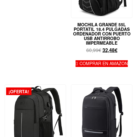
MOCHILA GRANDE 55L
PORTATIL 18.4 PULGADAS
ORDENADOR CON PUERTO
USB ANTIRROBO
IMPERMEABLE
El
El
60,99
€
32,48
€
precio
precio
original
actual
COMPRAR EN AMAZON
era:
es:
60,99€.
32,48€.
¡OFERTA!