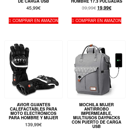
DE CARGA USB
HOMBRE 17.3 PULGADAS
El
El
45,99
€
39,99
€
19,99
€
precio
precio
original
actual
COMPRAR EN AMAZON
COMPRAR EN AMAZON
era:
es:
39,99€.
19,99€.
AVIOR GUANTES
MOCHILA MUJER
CALEFACTABLES PARA
ANTIRROBO
MOTO ELECTRÓNICOS
IMPERMEABLE,
PARA HOMBRE Y MUJER
MULTIUSOS DAYPACKS
CON PUERTO DE CARGA
139,99
€
USB