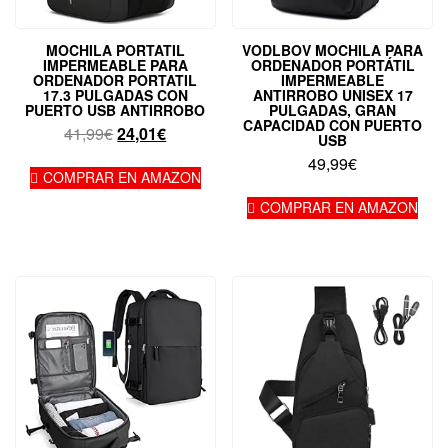
MOCHILA PORTATIL
VODLBOV MOCHILA PARA
IMPERMEABLE PARA
ORDENADOR PORTÁTIL
ORDENADOR PORTATIL
IMPERMEABLE
17.3 PULGADAS CON
ANTIRROBO UNISEX 17
PUERTO USB ANTIRROBO
PULGADAS, GRAN
CAPACIDAD CON PUERTO
El
El
41,99
€
24,01
€
USB
precio
precio
49,99
€
original
actual
COMPRAR EN AMAZON
era:
es:
COMPRAR EN AMAZON
41,99€.
24,01€.