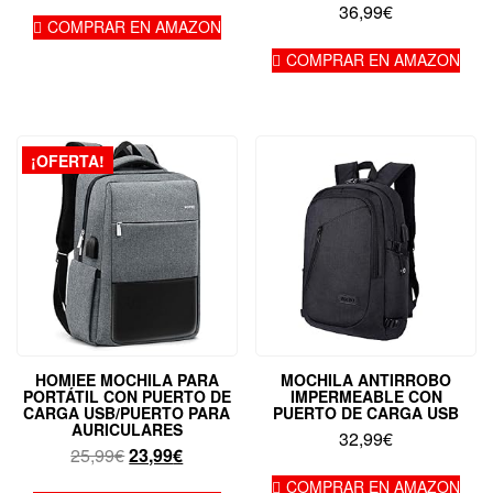
36,99
€
COMPRAR EN AMAZON
COMPRAR EN AMAZON
¡OFERTA!
HOMIEE MOCHILA PARA
MOCHILA ANTIRROBO
PORTÁTIL CON PUERTO DE
IMPERMEABLE CON
CARGA USB/PUERTO PARA
PUERTO DE CARGA USB
AURICULARES
32,99
€
El
El
25,99
€
23,99
€
precio
precio
COMPRAR EN AMAZON