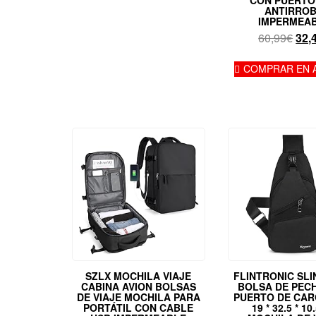
CON PUERTO
ANTIRRO
IMPERMEA
El
60,99
€
32,
prec
orig
COMPRAR EN 
era:
60,
SZLX MOCHILA VIAJE
FLINTRONIC SLI
CABINA AVION BOLSAS
BOLSA DE PEC
DE VIAJE MOCHILA PARA
PUERTO DE CAR
PORTÁTIL CON CABLE
19 * 32.5 * 1