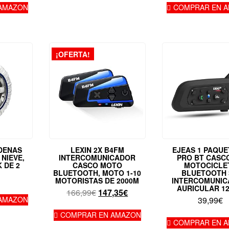
AMAZON
COMPRAR EN 
¡OFERTA!
DENAS
LEXIN 2X B4FM
EJEAS 1 PAQUE
 NIEVE,
INTERCOMUNICADOR
PRO BT CASC
K DE 2
CASCO MOTO
MOTOCICLE
BLUETOOTH, MOTO 1-10
BLUETOOTH 
MOTORISTAS DE 2000M
INTERCOMUNI
AURICULAR 1
El
El
166,99
€
147,35
€
AMAZON
39,99
€
precio
precio
original
actual
COMPRAR EN AMAZON
COMPRAR EN 
era:
es: