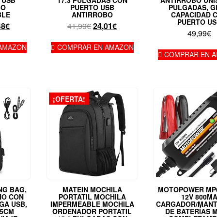
 USB
17.3 PULGADAS CON
ANTIRROBO UNI
BO
PUERTO USB
PULGADAS, G
BLE
ANTIRROBO
CAPACIDAD 
PUERTO US
El
El
El
48
€
41,99
€
24,01
€
49,99
€
io
precio
precio
precio
inal
actual
original
actual
AMAZON
COMPRAR EN AMAZON
COMPRAR EN 
es:
era:
es:
99€.
32,48€.
41,99€.
24,01€.
¡OFERTA!
NG BAG,
MATEIN MOCHILA
MOTOPOWER MP
HO CON
PORTATIL MOCHILA
12V 800M
GA USB,
IMPERMEABLE MOCHILA
CARGADOR/MAN
0.5CM
ORDENADOR PORTATIL
DE BATERÍAS 