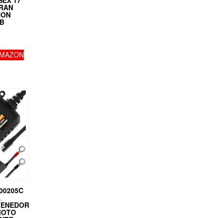
SEX 17
RAN
CON
B
AMAZON
00205C
A
TENEDOR
MOTO