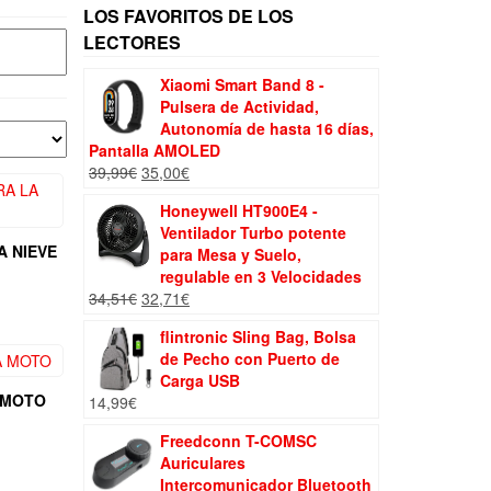
LOS FAVORITOS DE LOS
LECTORES
Xiaomi Smart Band 8 -
Pulsera de Actividad,
Autonomía de hasta 16 días,
Pantalla AMOLED
El
El
39,99
€
35,00
€
precio
precio
Honeywell HT900E4 -
original
actual
Ventilador Turbo potente
era:
es:
A NIEVE
para Mesa y Suelo,
39,99€.
35,00€.
regulable en 3 Velocidades
El
El
34,51
€
32,71
€
precio
precio
flintronic Sling Bag, Bolsa
original
actual
de Pecho con Puerto de
era:
es:
Carga USB
34,51€.
32,71€.
 MOTO
14,99
€
Freedconn T-COMSC
Auriculares
Intercomunicador Bluetooth