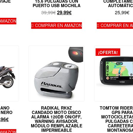
VIAJE
15.6 PULGADAS CON
COMPLETAME
PUERTO USB MOCHILA
AUTOMÁTI
El
El
39,99
€
29,99
€
25,99
€
precio
precio
AMAZON
original
actual
COMPRAR EN AMAZON
COMPRAR EN 
era:
es:
39,99€.
29,99€.
¡OFERTA!
BANO
RADIKAL RK9Z
TOMTOM RIDER 
 NERO
CANDADO MOTO DISCO
GPS PARA
ALARMA 120DB ON/OFF,
MOTOCICLETAS
El
,96
€
WARNING AVISADOR,
PULGADAS 
io
precio
MÓDULO REMPLAZABLE
CARRETER
IMPERMEABLE
MONTAÑOS
inal
actual
AMAZON