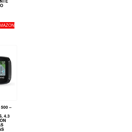
NTE
CO
AMAZON
500 –
, 4.3
CON
AS
AS