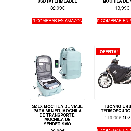
USB IMPERMEABLE
MOCHILA DE 
32,99
€
13,99
€
COMPRAR EN AMAZON
COMPRAR EN 
¡OFERTA!
SZLX MOCHILA DE VIAJE
TUCANO UR
PARA MUJER, MOCHILA
TERMOSCUDO
DE TRANSPORTE,
El
119,00
€
107
MOCHILA DE
prec
SENDERISMO
orig
29,99
€
COMPRAR EN 