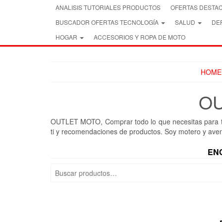
Skip
ANALISIS TUTORIALES PRODUCTOS
OFERTAS DESTA
to
BUSCADOR OFERTAS TECNOLOGÍA
SALUD
DEP
the
content
HOGAR
ACCESORIOS Y ROPA DE MOTO
HOME
OU
OUTLET MOTO, Comprar todo lo que necesitas para tu
ti y recomendaciones de productos. Soy motero y aven
EN
Buscar
por: