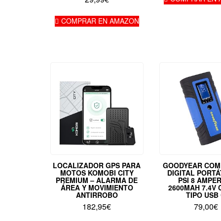
era:
119
COMPRAR EN AMAZON
LOCALIZADOR GPS PARA
GOODYEAR COM
MOTOS KOMOBI CITY
DIGITAL PORTÁ
PREMIUM – ALARMA DE
PSI 8 AMPE
ÁREA Y MOVIMIENTO
2600MAH 7.4V
ANTIRROBO
TIPO USB
182,95
€
79,00
€