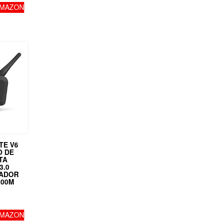
AMAZON
TE V6
O DE
TA
3.0
CADOR
200M
AMAZON