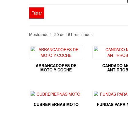
Filtrar
Ordenado
Mostrando 1–20 de 161 resultados
por
los
últimos
ARRANCADORES DE
CANDADO M
MOTO Y COCHE
ANTIRRO
CUBREPIERNAS MOTO
FUNDAS PARA