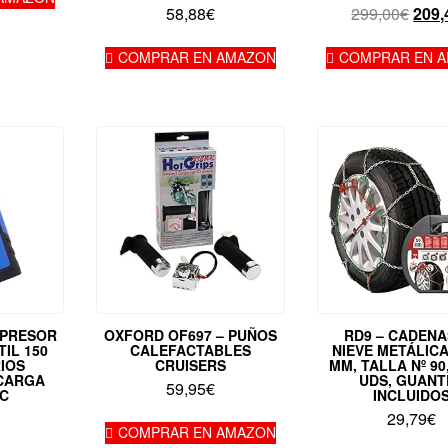
El
58,88
€
299,00
€
209,
es:
prec
,00€.
107,96€.
origi
COMPRAR EN AMAZON
COMPRAR EN 
era:
299,
PRESOR
OXFORD OF697 – PUÑOS
RD9 – CADENA
TIL 150
CALEFACTABLES
NIEVE METÁLIC
RIOS
CRUISERS
MM, TALLA Nº 90
 CARGA
UDS, GUANT
59,95
€
 C
INCLUIDO
29,79
€
COMPRAR EN AMAZON