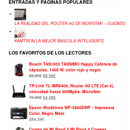
ENTRADAS Y PÁGINAS POPULARES
LA REALIDAD DEL ROUTER 4G DE MOVISTAR – CUIDADO
KAMTRON LA MEJOR BASCULA INTELIGENTE
LOS FAVORITOS DE LOS LECTORES
Bosch TAS1003 TASSIMO Happy Cafetera de
cápsulas, 1400 W, color rojo y negro
El
El
89,00
€
69,99
€
precio
precio
TP-Link TL-MR6400, Router 4G LTE (Cat 4),
original
actual
velocidad hasta 300Mpbs, MicroSim
era:
es:
El
El
79,99
€
54,99
€
89,00€.
69,99€.
precio
precio
Epson Workforce WF-2860DWF - Impresora
original
actual
Color, Negro Mate
era:
es:
284,39
€
79,99€.
54,99€.
Correa de Mi Band 5 Mi Band 4 Correas