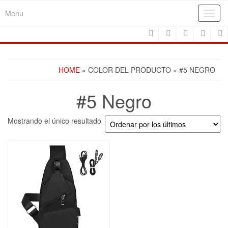
Skip
Menu
Toggl
to
navig
the
content
HOME
» COLOR DEL PRODUCTO » #5 NEGRO
#5 Negro
Mostrando el único resultado