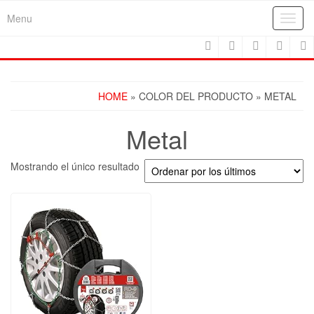
Skip
Menu
Toggl
to
navig
the
content
HOME
» COLOR DEL PRODUCTO » METAL
Metal
Mostrando el único resultado