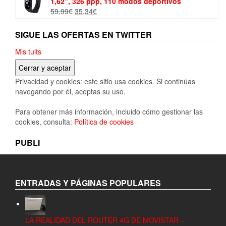
1,62", 326 ppp, 110 modos deportivos
El
El
59,99
€
35,34
€
precio
precio
original
actual
SIGUE LAS OFERTAS EN TWITTER
era:
es:
59,99€.
35,34€.
Mis tuits
Privacidad y cookies: este sitio usa cookies. Si continúas
navegando por él, aceptas su uso.
Para obtener más información, incluido cómo gestionar las
cookies, consulta:
Política de cookies
PUBLI
ENTRADAS Y PÁGINAS POPULARES
LA REALIDAD DEL ROUTER 4G DE MOVISTAR –