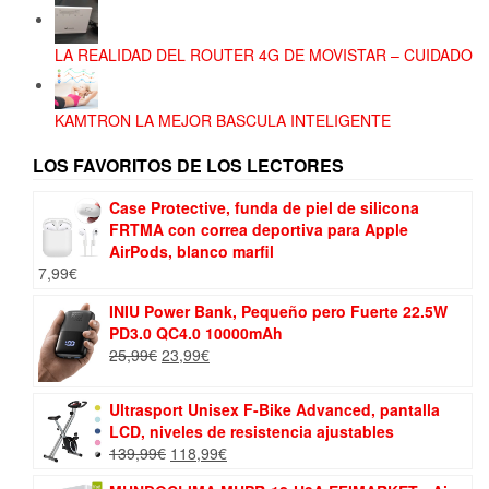
LA REALIDAD DEL ROUTER 4G DE MOVISTAR – CUIDADO
KAMTRON LA MEJOR BASCULA INTELIGENTE
LOS FAVORITOS DE LOS LECTORES
Case Protective, funda de piel de silicona
FRTMA con correa deportiva para Apple
AirPods, blanco marfil
7,99
€
INIU Power Bank, Pequeño pero Fuerte 22.5W
PD3.0 QC4.0 10000mAh
El
El
25,99
€
23,99
€
precio
precio
original
actual
Ultrasport Unisex F-Bike Advanced, pantalla
era:
es:
LCD, niveles de resistencia ajustables
25,99€.
23,99€.
El
El
139,99
€
118,99
€
precio
precio