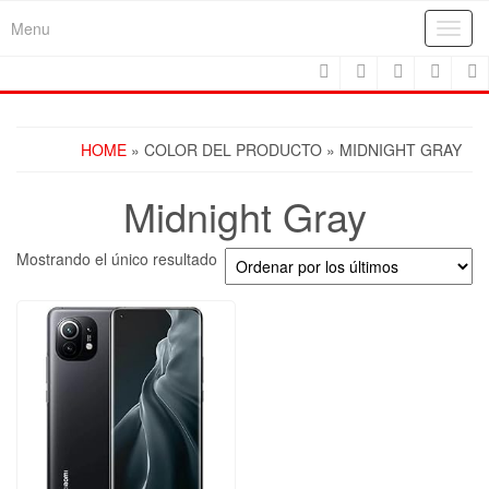
Skip
Menu
Toggl
to
navig
the
content
HOME
» COLOR DEL PRODUCTO » MIDNIGHT GRAY
Midnight Gray
Mostrando el único resultado