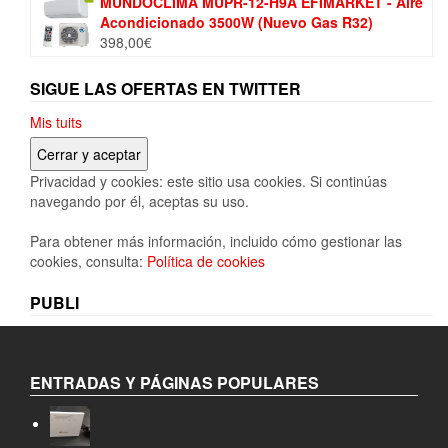
MUNDOCLIMA MUPR-12-H9A EFIMARKET - Aire
original
actual
Acondicionado 3500W (Nuevo Gas R32)
era:
es:
398,00
€
139,99€.
118,99€.
SIGUE LAS OFERTAS EN TWITTER
Mis tuits
Privacidad y cookies: este sitio usa cookies. Si continúas
navegando por él, aceptas su uso.
Para obtener más información, incluido cómo gestionar las
cookies, consulta:
Política de cookies
PUBLI
ENTRADAS Y PÁGINAS POPULARES