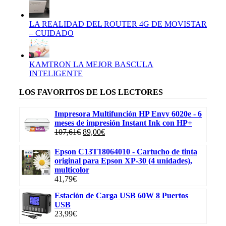
LA REALIDAD DEL ROUTER 4G DE MOVISTAR
– CUIDADO
KAMTRON LA MEJOR BASCULA
INTELIGENTE
LOS FAVORITOS DE LOS LECTORES
Impresora Multifunción HP Envy 6020e - 6
meses de impresión Instant Ink con HP+
El
El
107,61
€
89,00
€
precio
precio
original
actual
Epson C13T18064010 - Cartucho de tinta
era:
es:
original para Epson XP-30 (4 unidades),
107,61€.
89,00€.
multicolor
41,79
€
Estación de Carga USB 60W 8 Puertos
USB
23,99
€