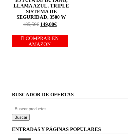
ESTUFA DE BUTANO,
LLAMA AZUL, TRIPLE
SISTEMA DE
SEGURIDAD, 3500 W
El
El
185,50
€
149,00
€
precio
precio
original
actual
COMPRAR EN
era:
es:
AMAZON
185,50€.
149,00€.
BUSCADOR DE OFERTAS
Buscar
por:
Buscar
ENTRADAS Y PÁGINAS POPULARES