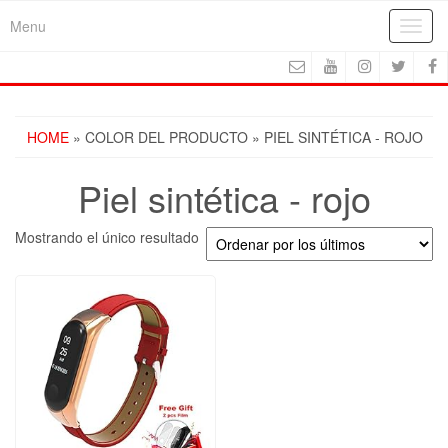
Skip
Menu
Toggl
to
navig
the
content
HOME
» COLOR DEL PRODUCTO » PIEL SINTÉTICA - ROJO
Piel sintética - rojo
Mostrando el único resultado