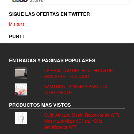
71,00€.
65,90€.
SIGUE LAS OFERTAS EN TWITTER
Mis tuits
PUBLI
ENTRADAS Y PÁGINAS POPULARES
LA REALIDAD DEL ROUTER 4G DE
MOVISTAR – CUIDADO
KAMTRON LA MEJOR BASCULA
INTELIGENTE
PRODUCTOS MAS VISTOS
Cudy AC1200 Mesh- Repetidor de WiFi
Mesh1200Mbps 5GHz/2.4GHz,
Amplificador WiFi