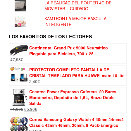
LA REALIDAD DEL ROUTER 4G DE
MOVISTAR – CUIDADO
KAMTRON LA MEJOR BASCULA
INTELIGENTE
LOS FAVORITOS DE LOS LECTORES
Continental Grand Prix 5000 Neumático
Plegable para Bicicleta, 700 x 25
47,98
€
PROTECTOR COMPLETO PANTALLA DE
CRISTAL TEMPLADO PARA HUAWEI mate 10 lite
2,40
€
Cecotec Power Espresso Cafetera. 20 Bares,
Manómetro, Depósito de 1,5L, Brazo Doble
Salida
El
El
71,00
€
65,90
€
precio
precio
Correa Samsung Galaxy Watch 4 40mm 44mm/4
original
actual
Classic 42mm 46mm, 20mm, 8 Pack-Enérgico
era:
es:
23,99
€