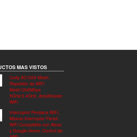
CTOS MAS VISTOS
Cudy AC1200 Mesh-
Repetidor de WiFi
Mesh1200Mbps
5GHz/2.4GHz, Amplificador
WiFi
Interruptor Persiana WiFi,
Maxcio Interruptor Pared
WiFi Compatible con Alexa
y Google Home, Control de
APP