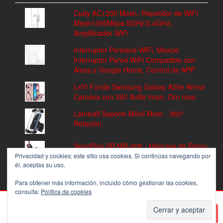
Cudy AC1200 Mesh- Repetidor de WiFi
Mesh1200Mbps 5GHz/2.4GHz,
Amplificador WiFi
Interruptor Persiana WiFi, Maxcio
Interruptor Pared WiFi Compatible con
Alexa y Google Home, Control de APP
LeYi Funda Samsung Galaxy A20e Armor
Carcasa con 360 Anillo iman, Oro rosa
Lamicall Soporte Móvil Moto - 360°
Rotación
SportPlus SP-MR-008 - Máquina de Remo
Fitness, Volante de Inercia de 8 kg, 8
Privacidad y cookies: este sitio usa cookies. Si continúas navegando por
él, aceptas su uso.
Niveles de Resistencia
Para obtener más información, incluido cómo gestionar las cookies,
consulta:
Política de cookies
PROUDLY POWERED BY
WORDPRESS
|
THEME:
ALPHA STORE
BY THEMES4WP