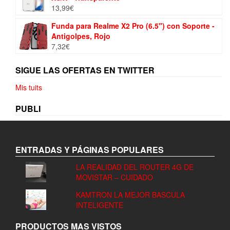
13,99
€
4,99€.
3,99€.
Funda para Realme X2 Pro (6.5") con Soporte -
Antigolpes, Rojo
7,32
€
SIGUE LAS OFERTAS EN TWITTER
Mis tuits
PUBLI
ENTRADAS Y PÁGINAS POPULARES
LA REALIDAD DEL ROUTER 4G DE
MOVISTAR – CUIDADO
KAMTRON LA MEJOR BASCULA
INTELIGENTE
PRODUCTOS MAS VISTOS