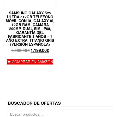
SAMSUNG GALAXY S25
ULTRA 512GB TELÉFONO
MÓVIL CON IA, GALAXY AI,
12GB RAM, CÁMARA
200MP, DUAL SIM, IP68,
GARANTÍA DEL
FABRICANTE 3 AÑOS + 1
AÑO EXTRA, TITANIO GRIS
(VERSIÓN ESPAÑOLA)
El
El
1.299,00
€
1.199,00
€
precio
precio
original
actual
COMPRAR EN AMAZON
era:
es:
1.299,00€.
1.199,00€.
BUSCADOR DE OFERTAS
Buscar
por: