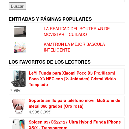
Buscar
ENTRADAS Y PÁGINAS POPULARES
LA REALIDAD DEL ROUTER 4G DE
MOVISTAR – CUIDADO
KAMTRON LA MEJOR BASCULA
INTELIGENTE
LOS FAVORITOS DE LOS LECTORES
LeYi Funda para Xiaomi Poco X3 Pro/Xiaomi
Poco X3 NFC con [2-Unidades] Cristal Vidrio
Templado
7,99
€
Soporte anillo para teléfono movil MuStone de
metal 360 grados (Oro rosa)
El
El
4,99
€
3,99
€
precio
precio
Spigen 057CS22127 Ultra Hybrid Funda iPhone
original
actual
XS/X - Transparente
era:
es: