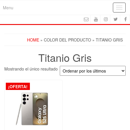
Skip
Menu
Toggl
to
navig
the
content
HOME
» COLOR DEL PRODUCTO » TITANIO GRIS
Titanio Gris
Mostrando el único resultado
¡OFERTA!