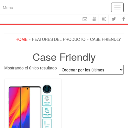
Skip
Menu
Toggl
to
navig
the
content
HOME
» FEATURES DEL PRODUCTO » CASE FRIENDLY
Case Friendly
Mostrando el único resultado