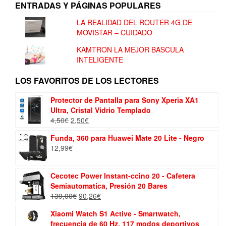
ENTRADAS Y PÁGINAS POPULARES
LA REALIDAD DEL ROUTER 4G DE
MOVISTAR – CUIDADO
KAMTRON LA MEJOR BASCULA
INTELIGENTE
LOS FAVORITOS DE LOS LECTORES
Protector de Pantalla para Sony Xperia XA1
Ultra, Cristal Vidrio Templado
El
El
4,50
€
2,50
€
precio
precio
Funda, 360 para Huawei Mate 20 Lite - Negro
original
actual
12,99
€
era:
es:
4,50€.
2,50€.
Cecotec Power Instant-ccino 20 - Cafetera
Semiautomatica, Presión 20 Bares
El
El
139,00
€
90,26
€
precio
precio
Xiaomi Watch S1 Active - Smartwatch,
original
actual
frecuencia de 60 Hz, 117 modos deportivos
era:
es: