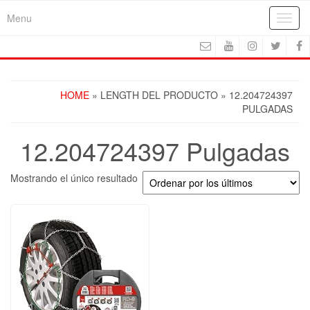
Skip
Menu
Toggl
to
navig
the
content
HOME
» LENGTH DEL PRODUCTO » 12.204724397
PULGADAS
12.204724397 Pulgadas
Mostrando el único resultado