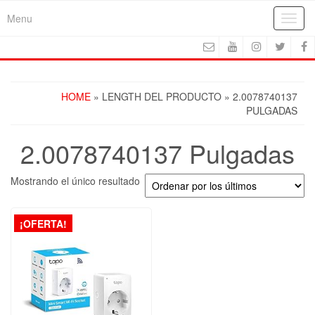
Skip
Menu
Toggl
to
navig
the
content
HOME
» LENGTH DEL PRODUCTO » 2.0078740137
PULGADAS
2.0078740137 Pulgadas
Mostrando el único resultado
¡OFERTA!