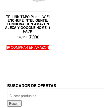
TP-LINK TAPO P100 – WIFI
ENCHUFE INTELIGENTE,
FUNCIONA CON AMAZON
ALEXA Y GOOGLE HOME, 1
PACK
El
El
14,99
€
7,99
€
precio
precio
original
actual
COMPRAR EN AMAZON
era:
es:
14,99€.
7,99€.
BUSCADOR DE OFERTAS
Buscar
por:
Buscar