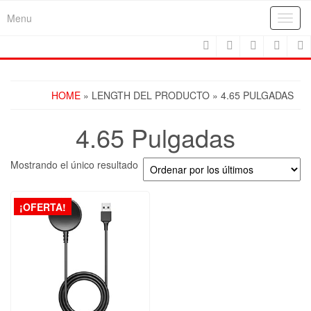
Skip
Menu
Toggl
to
navig
the
content
HOME
» LENGTH DEL PRODUCTO » 4.65 PULGADAS
4.65 Pulgadas
Mostrando el único resultado
¡OFERTA!