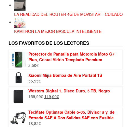
LA REALIDAD DEL ROUTER 4G DE MOVISTAR – CUIDADO
KAMTRON LA MEJOR BASCULA INTELIGENTE
LOS FAVORITOS DE LOS LECTORES
Protector de Pantalla para Motorola Moto G7
Plus, Cristal Vidrio Templado Premium
2,50
€
Xiaomi Mijia Bomba de Aire Portátil 1S
55,95
€
Western Digital 1, Disco Duro, 5 TB, Negro
El
El
159,99
€
119,00
€
precio
precio
original
actual
TecMate Optimate Cable o-05, Divisor a y, de
era:
es:
Entrada SAE A Dos Salidas SAE con Fusible
159,99€.
119,00€.
18,82
€