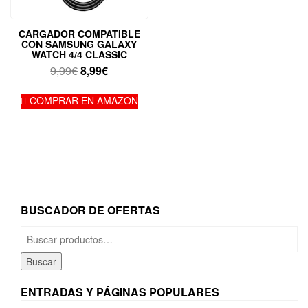
CARGADOR COMPATIBLE
CON SAMSUNG GALAXY
WATCH 4/4 CLASSIC
El
El
9,99
€
8,99
€
precio
precio
original
actual
COMPRAR EN AMAZON
era:
es:
9,99€.
8,99€.
BUSCADOR DE OFERTAS
Buscar
por:
Buscar
ENTRADAS Y PÁGINAS POPULARES