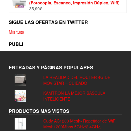
(Fotocopia, Escaneo, Impresión Dúplex, Wifi)
35,90
€
SIGUE LAS OFERTAS EN TWITTER
Mis tuits
PUBLI
ENTRADAS Y PÁGINAS POPULARES
LA REALIDAD DEL ROUTER 4G DE
MOVISTAR – CUIDADO
KAMTRON LA MEJOR BASCULA
INTELIGENTE
PRODUCTOS MAS VISTOS
Cudy AC1200 Mesh- Repetidor de WiFi
Mesh1200Mbps 5GHz/2.4GHz,