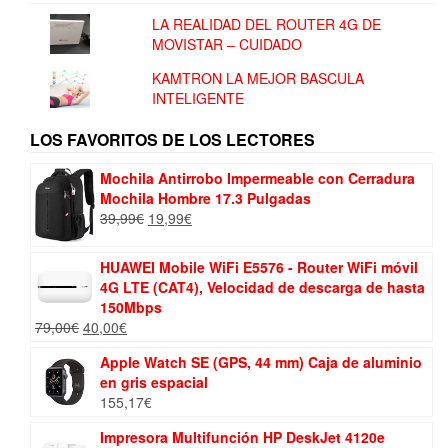
LA REALIDAD DEL ROUTER 4G DE
MOVISTAR – CUIDADO
KAMTRON LA MEJOR BASCULA
INTELIGENTE
LOS FAVORITOS DE LOS LECTORES
Mochila Antirrobo Impermeable con Cerradura
Mochila Hombre 17.3 Pulgadas
El
El
39,99
€
19,99
€
precio
precio
original
actual
HUAWEI Mobile WiFi E5576 - Router WiFi móvil
era:
es:
4G LTE (CAT4), Velocidad de descarga de hasta
39,99€.
19,99€.
150Mbps
El
El
79,00
€
40,00
€
precio
precio
Apple Watch SE (GPS, 44 mm) Caja de aluminio
original
actual
en gris espacial
era:
es:
155,17
€
79,00€.
40,00€.
Impresora Multifunción HP DeskJet 4120e