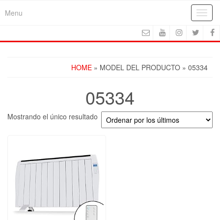
Skip
Menu
Toggl
to
navig
the
content
HOME
» MODEL DEL PRODUCTO » 05334
05334
Mostrando el único resultado