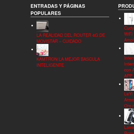
ENTRADAS Y PÁGINAS
PRODU
POPULARES
Cudy
WiFi
LA REALIDAD DEL ROUTER 4G DE
Ampli
MOVISTAR – CUIDADO
Inter
KAMTRON LA MEJOR BASCULA
Inter
INTELIGENTE
con 
APP
LeYi
Armo
Oro 
Lamic
Rota