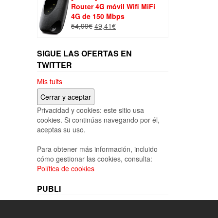
Router 4G móvil Wifi MiFi
4G de 150 Mbps
El
El
54,99
€
49,41
€
precio
precio
original
actual
SIGUE LAS OFERTAS EN
era:
es:
54,99€.
49,41€.
TWITTER
Mis tuits
Privacidad y cookies: este sitio usa
cookies. Si continúas navegando por él,
aceptas su uso.
Para obtener más información, incluido
cómo gestionar las cookies, consulta:
Política de cookies
PUBLI