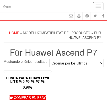
Skip
Menu
Toggl
to
navig
the
content
HOME
» MODELLKOMPATIBILITÄT DEL PRODUCTO » FÜR
HUAWEI ASCEND P7
Für Huawei Ascend P7
Mostrando el único resultado
FUNDA PARA HUAWEI P20
LITE P10 P9 P8 P7 P6
6,99
€
COMPRAR EN EBAY