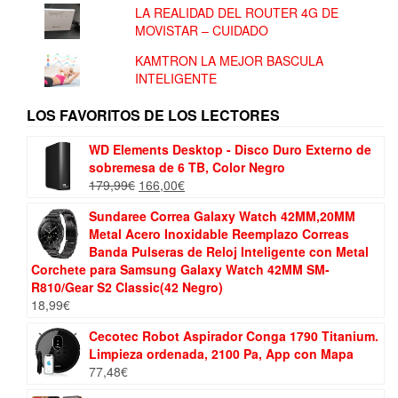
LA REALIDAD DEL ROUTER 4G DE
MOVISTAR – CUIDADO
KAMTRON LA MEJOR BASCULA
INTELIGENTE
LOS FAVORITOS DE LOS LECTORES
WD Elements Desktop - Disco Duro Externo de
sobremesa de 6 TB, Color Negro
El
El
179,99
€
166,00
€
precio
precio
Sundaree Correa Galaxy Watch 42MM,20MM
original
actual
Metal Acero Inoxidable Reemplazo Correas
era:
es:
Banda Pulseras de Reloj Inteligente con Metal
179,99€.
166,00€.
Corchete para Samsung Galaxy Watch 42MM SM-
R810/Gear S2 Classic(42 Negro)
18,99
€
Cecotec Robot Aspirador Conga 1790 Titanium.
Limpieza ordenada, 2100 Pa, App con Mapa
77,48
€