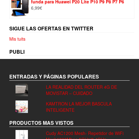
funda para Huawei P20 Lite P10 P9 P8 P7 P6
6,99
€
SIGUE LAS OFERTAS EN TWITTER
Mis tuits
PUBLI
ENTRADAS Y PÁGINAS POPULARES
LA REALIDAD DEL ROUTER 4G DE
MOVISTAR – CUIDADO
KAMTRON LA MEJOR BASCULA
INTELIGENTE
PRODUCTOS MAS VISTOS
Cudy AC1200 Mesh- Repetidor de WiFi