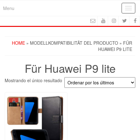
Skip
Menu
Toggl
to
navig
the
content
HOME
» MODELLKOMPATIBILITÄT DEL PRODUCTO » FÜR
HUAWEI P9 LITE
Für Huawei P9 lite
Mostrando el único resultado