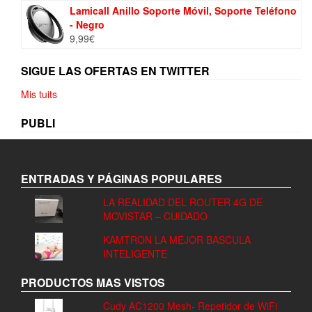
Lamicall Anillo Soporte Móvil, Soporte Teléfono
- Negro
9,99
€
SIGUE LAS OFERTAS EN TWITTER
Mis tuits
PUBLI
ENTRADAS Y PÁGINAS POPULARES
LA REALIDAD DEL ROUTER 4G DE
MOVISTAR – CUIDADO
KAMTRON LA MEJOR BASCULA
INTELIGENTE
PRODUCTOS MAS VISTOS
Cudy AC1200 Mesh- Repetidor de WiFi