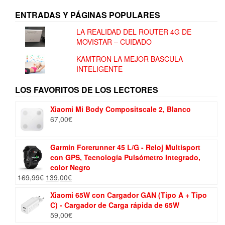
ENTRADAS Y PÁGINAS POPULARES
LA REALIDAD DEL ROUTER 4G DE
MOVISTAR – CUIDADO
KAMTRON LA MEJOR BASCULA
INTELIGENTE
LOS FAVORITOS DE LOS LECTORES
Xiaomi Mi Body Compositscale 2, Blanco
67,00
€
Garmin Forerunner 45 L/G - Reloj Multisport
con GPS, Tecnología Pulsómetro Integrado,
color Negro
El
El
169,99
€
139,00
€
precio
precio
Xiaomi 65W con Cargador GAN (Tipo A + Tipo
original
actual
C) - Cargador de Carga rápida de 65W
era:
es:
59,00
€
169,99€.
139,00€.