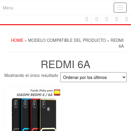
Skip
Menu
Toggl
to
navig
the
content
HOME
» MODELO COMPATIBLE DEL PRODUCTO » REDMI
6A
REDMI 6A
Mostrando el único resultado