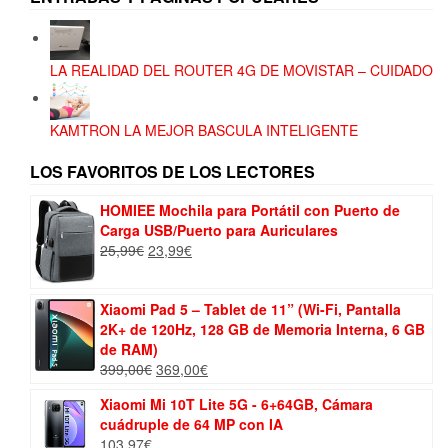
LA REALIDAD DEL ROUTER 4G DE MOVISTAR – CUIDADO
KAMTRON LA MEJOR BASCULA INTELIGENTE
LOS FAVORITOS DE LOS LECTORES
HOMIEE Mochila para Portátil con Puerto de
Carga USB/Puerto para Auriculares
El
El
25,99
€
23,99
€
precio
precio
original
actual
era:
es:
Xiaomi Pad 5 – Tablet de 11” (Wi-Fi, Pantalla
25,99€.
23,99€.
2K+ de 120Hz, 128 GB de Memoria Interna, 6 GB
de RAM)
El
El
399,00
€
369,00
€
precio
precio
Xiaomi Mi 10T Lite 5G - 6+64GB, Cámara
original
actual
cuádruple de 64 MP con IA
era:
es:
103,97
€
399,00€.
369,00€.