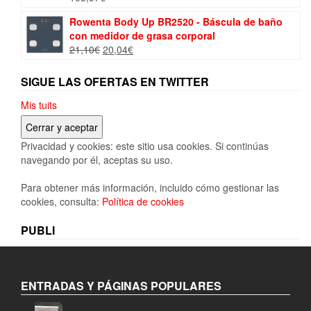
Rowenta Body Up BR2520 - Báscula de baño
con medidor de grasa corporal
El
El
21,10
€
20,04
€
precio
precio
original
actual
SIGUE LAS OFERTAS EN TWITTER
era:
es:
21,10€.
20,04€.
Mis tuits
Privacidad y cookies: este sitio usa cookies. Si continúas
navegando por él, aceptas su uso.
Para obtener más información, incluido cómo gestionar las
cookies, consulta:
Política de cookies
PUBLI
ENTRADAS Y PÁGINAS POPULARES