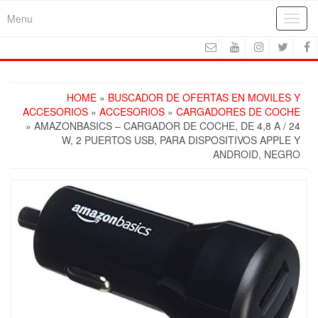
Skip
Menu
Toggl
to
navig
the
content
HOME
»
BUSCADOR DE OFERTAS EN MOVILES Y
ACCESORIOS
»
ACCESORIOS
»
CARGADORES DE COCHE
» AMAZONBASICS – CARGADOR DE COCHE, DE 4,8 A / 24
W, 2 PUERTOS USB, PARA DISPOSITIVOS APPLE Y
ANDROID, NEGRO