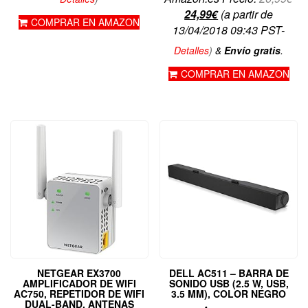
El
pre
24,99
€
(a partir de
COMPRAR EN AMAZON
precio
ori
13/04/2018 09:43 PST-
actual
era
Detalles
)
&
Envío gratis
.
es:
26,
COMPRAR EN AMAZON
24,99€.
NETGEAR EX3700
DELL AC511 – BARRA DE
AMPLIFICADOR DE WIFI
SONIDO USB (2.5 W, USB,
AC750, REPETIDOR DE WIFI
3.5 MM), COLOR NEGRO
DUAL-BAND, ANTENAS