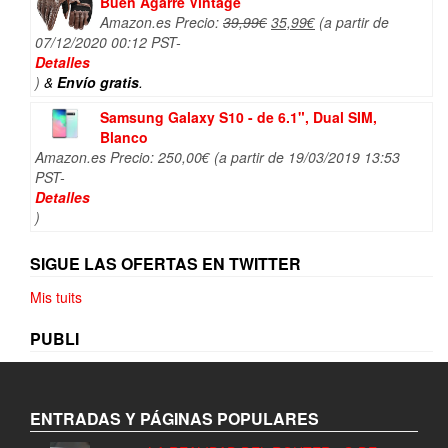
Buen Agarre Vintage
El
El
Amazon.es Precio:
39,99
€
35,99
€
(a partir de
precio
precio
07/12/2020 00:12 PST-
original
actual
Detalles
era:
es:
)
&
Envío gratis
.
39,99€.
35,99€.
Samsung Galaxy S10 - de 6.1", Dual SIM,
Blanco
Amazon.es Precio:
250,00
€
(a partir de 19/03/2019 13:53
PST-
Detalles
)
SIGUE LAS OFERTAS EN TWITTER
Mis tuits
PUBLI
ENTRADAS Y PÁGINAS POPULARES