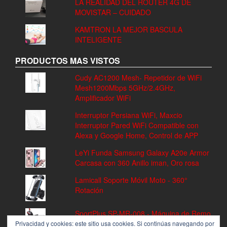
LA REALIDAD DEL ROUTER 4G DE
MOVISTAR – CUIDADO
KAMTRON LA MEJOR BASCULA
INTELIGENTE
PRODUCTOS MAS VISTOS
Cudy AC1200 Mesh- Repetidor de WiFi
Mesh1200Mbps 5GHz/2.4GHz,
Amplificador WiFi
Interruptor Persiana WiFi, Maxcio
Interruptor Pared WiFi Compatible con
Alexa y Google Home, Control de APP
LeYi Funda Samsung Galaxy A20e Armor
Carcasa con 360 Anillo iman, Oro rosa
Lamicall Soporte Móvil Moto - 360°
Rotación
SportPlus SP-MR-008 - Máquina de Remo
Fitness, Volante de Inercia de 8 kg, 8
Privacidad y cookies: este sitio usa cookies. Si continúas navegando por