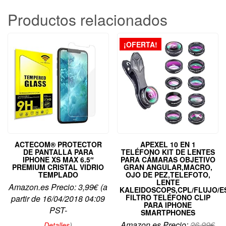
Productos relacionados
¡OFERTA!
ACTECOM® PROTECTOR
APEXEL 10 EN 1
DE PANTALLA PARA
TELÉFONO KIT DE LENTES
IPHONE XS MAX 6.5″
PARA CÁMARAS OBJETIVO
PREMIUM CRISTAL VIDRIO
GRAN ANGULAR,MACRO,
TEMPLADO
OJO DE PEZ,TELEFOTO,
LENTE
Amazon.es Precio:
3,99
€
(a
KALEIDOSCOPS,CPL/FLUJO/E
FILTRO TELÉFONO CLIP
partir de 16/04/2018 04:09
PARA IPHONE
PST-
SMARTPHONES
El
Amazon.es Precio:
26,99
€
Detalles
)