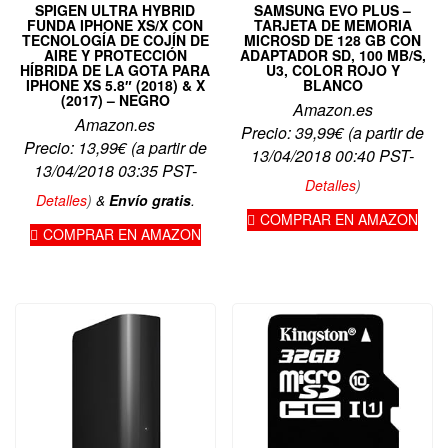
SPIGEN ULTRA HYBRID
SAMSUNG EVO PLUS –
FUNDA IPHONE XS/X CON
TARJETA DE MEMORIA
TECNOLOGÍA DE COJÍN DE
MICROSD DE 128 GB CON
AIRE Y PROTECCIÓN
ADAPTADOR SD, 100 MB/S,
HÍBRIDA DE LA GOTA PARA
U3, COLOR ROJO Y
IPHONE XS 5.8″ (2018) & X
BLANCO
(2017) – NEGRO
Amazon.es
Amazon.es
Precio:
39,99
€
(a partir de
Precio:
13,99
€
(a partir de
13/04/2018 00:40 PST-
13/04/2018 03:35 PST-
Detalles
)
Detalles
)
&
Envío gratis
.
COMPRAR EN AMAZON
COMPRAR EN AMAZON