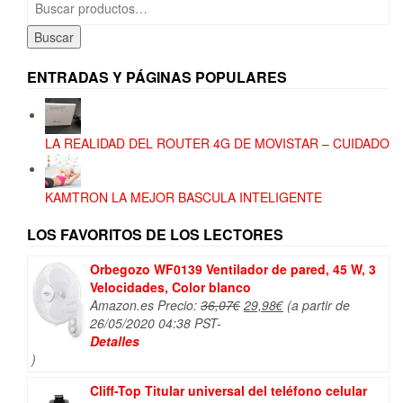
por:
Buscar
ENTRADAS Y PÁGINAS POPULARES
LA REALIDAD DEL ROUTER 4G DE MOVISTAR – CUIDADO
KAMTRON LA MEJOR BASCULA INTELIGENTE
LOS FAVORITOS DE LOS LECTORES
Orbegozo WF0139 Ventilador de pared, 45 W, 3
Velocidades, Color blanco
El
El
Amazon.es Precio:
36,07
€
29,98
€
(a partir de
precio
precio
26/05/2020 04:38 PST-
original
actual
Detalles
era:
es:
)
36,07€.
29,98€.
Cliff-Top Titular universal del teléfono celular