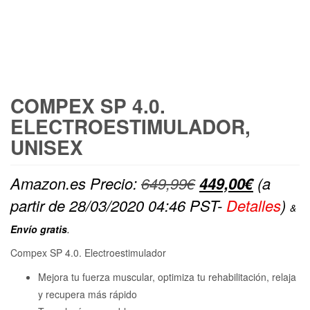
FREE SHIPPING
COMPEX SP 4.0.
ELECTROESTIMULADOR,
UNISEX
El
El
Amazon.es Precio:
649,99
€
449,00
€
(a
precio
precio
partir de 28/03/2020 04:46 PST-
Detalles
)
&
original
actual
Envío gratis
.
era:
es:
Compex SP 4.0. Electroestimulador
649,99€.
449,00€
Mejora tu fuerza muscular, optimiza tu rehabilitación, relaja
y recupera más rápido