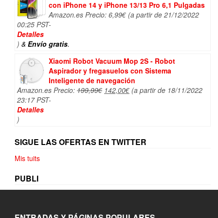
con iPhone 14 y iPhone 13/13 Pro 6,1 Pulgadas
Amazon.es Precio:
6,99
€
(a partir de 21/12/2022
00:25 PST-
Detalles
)
&
Envío gratis
.
Xiaomi Robot Vacuum Mop 2S - Robot
Aspirador y fregasuelos con Sistema
Inteligente de navegación
El
El
Amazon.es Precio:
199,99
€
142,00
€
(a partir de 18/11/2022
precio
precio
23:17 PST-
original
actual
Detalles
era:
es:
)
199,99€.
142,00€.
SIGUE LAS OFERTAS EN TWITTER
Mis tuits
PUBLI
ENTRADAS Y PÁGINAS POPULARES