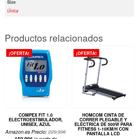
Size
Única
Productos relacionados
¡OFERTA!
¡OFERTA!
COMPEX FIT 1.0
HOMCOM CINTA DE
ELECTROESTIMULADOR,
CORRER PLEGABLE Y
UNISEX, AZUL
ELÉCTRICA DE 500W PARA
FITNESS 1-10KM/H CON
El
Amazon.es Precio:
229,99
€
PANTALLA LCD
El
precio
159,00
€
(a partir de