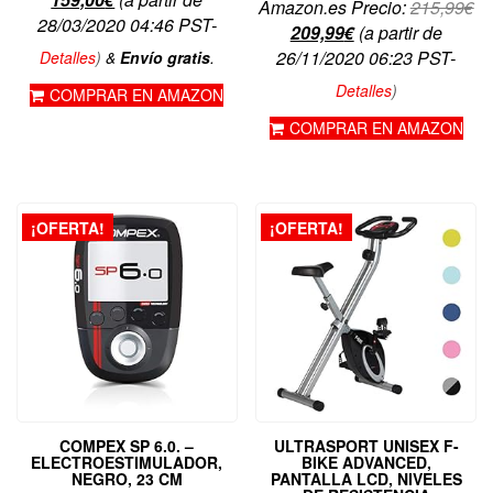
El
Amazon.es Precio:
215,99
€
precio
original
28/03/2020 04:46 PST-
El
pr
209,99
€
(a partir de
actual
era:
precio
or
26/11/2020 06:23 PST-
Detalles
)
&
Envío gratis
.
es:
229,99€.
actual
er
Detalles
)
COMPRAR EN AMAZON
159,00€.
es:
21
COMPRAR EN AMAZON
209,99€.
¡OFERTA!
¡OFERTA!
COMPEX SP 6.0. –
ULTRASPORT UNISEX F-
ELECTROESTIMULADOR,
BIKE ADVANCED,
NEGRO, 23 CM
PANTALLA LCD, NIVELES