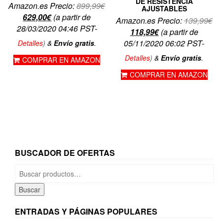
DE RESISTENCIA
El
Amazon.es Precio:
899,99
€
AJUSTABLES
El
precio
629,00
€
(a partir de
El
Amazon.es Precio:
139,99
€
precio
original
28/03/2020 04:46 PST-
El
pr
118,99
€
(a partir de
actual
era:
precio
or
05/11/2020 06:02 PST-
Detalles
)
&
Envío gratis
.
es:
899,99€.
actual
er
Detalles
)
&
Envío gratis
.
COMPRAR EN AMAZON
629,00€.
es:
13
COMPRAR EN AMAZON
118,99€.
BUSCADOR DE OFERTAS
Buscar
por:
Buscar
ENTRADAS Y PÁGINAS POPULARES