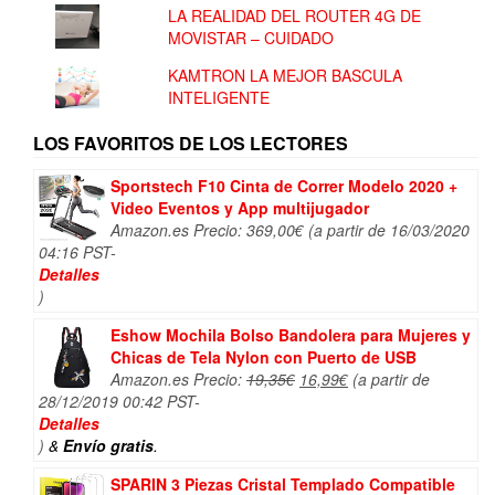
LA REALIDAD DEL ROUTER 4G DE
MOVISTAR – CUIDADO
KAMTRON LA MEJOR BASCULA
INTELIGENTE
LOS FAVORITOS DE LOS LECTORES
Sportstech F10 Cinta de Correr Modelo 2020 +
Video Eventos y App multijugador
Amazon.es Precio:
369,00
€
(a partir de 16/03/2020
04:16 PST-
Detalles
)
Eshow Mochila Bolso Bandolera para Mujeres y
Chicas de Tela Nylon con Puerto de USB
El
El
Amazon.es Precio:
19,35
€
16,99
€
(a partir de
precio
precio
28/12/2019 00:42 PST-
original
actual
Detalles
era:
es:
)
&
Envío gratis
.
19,35€.
16,99€.
SPARIN 3 Piezas Cristal Templado Compatible