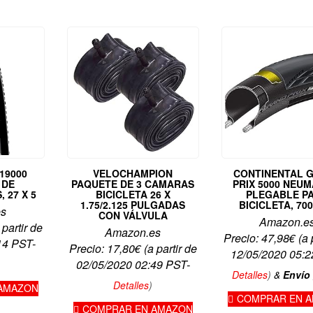
19000
VELOCHAMPION
CONTINENTAL 
 DE
PAQUETE DE 3 CAMARAS
PRIX 5000 NEU
, 27 X 5
BICICLETA 26 X
PLEGABLE P
1.75/2.125 PULGADAS
BICICLETA, 700
es
CON VÁLVULA
Amazon.e
 partir de
Amazon.es
Precio:
47,98
€
(a 
14 PST-
Precio:
17,80
€
(a partir de
12/05/2020 05:2
02/05/2020 02:49 PST-
Detalles
)
&
Envío 
Detalles
)
AMAZON
COMPRAR EN 
COMPRAR EN AMAZON