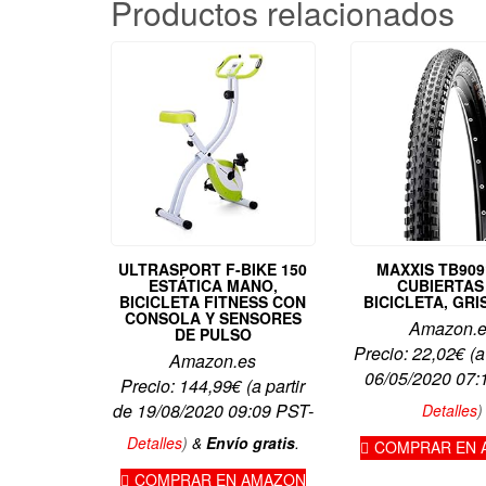
Productos relacionados
ULTRASPORT F-BIKE 150
MAXXIS TB909
ESTÁTICA MANO,
CUBIERTAS
BICICLETA FITNESS CON
BICICLETA, GRIS
CONSOLA Y SENSORES
Amazon.
DE PULSO
Precio:
22,02
€
(a
Amazon.es
06/05/2020 07:
Precio:
144,99
€
(a partir
de 19/08/2020 09:09 PST-
Detalles
)
Detalles
)
&
Envío gratis
.
COMPRAR EN 
COMPRAR EN AMAZON