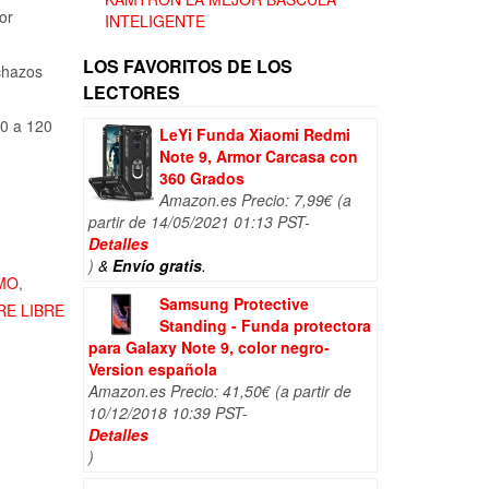
,73€.
or
INTELIGENTE
LOS FAVORITOS DE LOS
chazos
LECTORES
10 a 120
LeYi Funda Xiaomi Redmi
Note 9, Armor Carcasa con
360 Grados
Amazon.es Precio:
7,99
€
(a
partir de 14/05/2021 01:13 PST-
Detalles
)
&
Envío gratis
.
MO
,
Samsung Protective
RE LIBRE
Standing - Funda protectora
para Galaxy Note 9, color negro-
Version española
Amazon.es Precio:
41,50
€
(a partir de
10/12/2018 10:39 PST-
Detalles
)