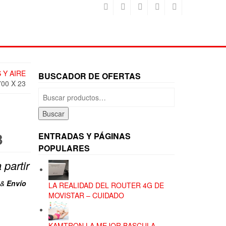
 Y AIRE
BUSCADOR DE OFERTAS
00 X 23
Buscar
por:
Buscar
,
3
ENTRADAS Y PÁGINAS
POPULARES
 partir
ecio
&
Envío
LA REALIDAD DEL ROUTER 4G DE
tual
MOVISTAR – CUIDADO
:
KAMTRON LA MEJOR BASCULA