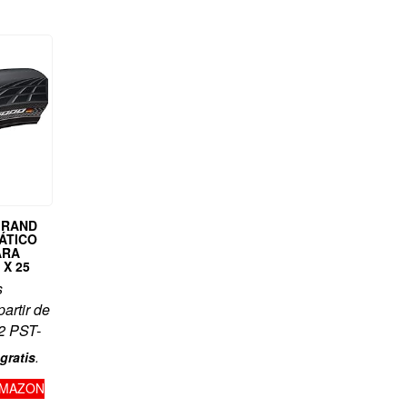
GRAND
MÁTICO
ARA
 X 25
s
partir de
2 PST-
gratis
.
AMAZON