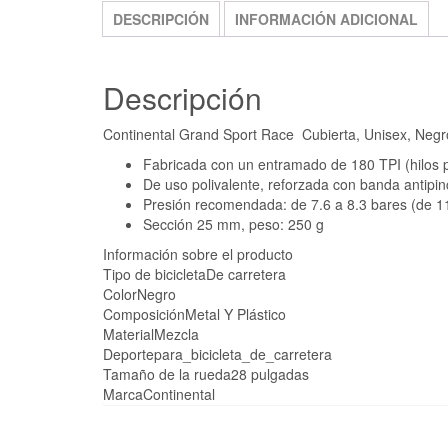
DESCRIPCIÓN
INFORMACIÓN ADICIONAL
Descripción
Continental Grand Sport Race Cubierta, Unisex, Negr
Fabricada con un entramado de 180 TPI (hilos 
De uso polivalente, reforzada con banda antipi
Presión recomendada: de 7.6 a 8.3 bares (de 11
Sección 25 mm, peso: 250 g
Información sobre el producto
Tipo de bicicleta
De carretera
Color
Negro
Composición
Metal Y Plástico
Material
Mezcla
Deporte
para_bicicleta_de_carretera
Tamaño de la rueda
28 pulgadas
Marca
Continental