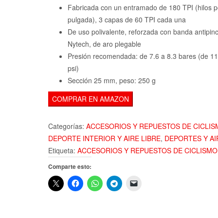
45,92€.
31
Fabricada con un entramado de 180 TPI (hilos p
pulgada), 3 capas de 60 TPI cada una
De uso polivalente, reforzada con banda antipin
Nytech, de aro plegable
Presión recomendada: de 7.6 a 8.3 bares (de 1
psi)
Sección 25 mm, peso: 250 g
COMPRAR EN AMAZON
Categorías:
ACCESORIOS Y REPUESTOS DE CICLIS
DEPORTE INTERIOR Y AIRE LIBRE
,
DEPORTES Y AI
Etiqueta:
ACCESORIOS Y REPUESTOS DE CICLISMO
Comparte esto: