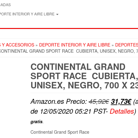
CADAS
ORTE INTERIOR Y AIRE LIBRE
S Y ACCESORIOS
»
DEPORTE INTERIOR Y AIRE LIBRE
»
DEPORTES
CONTINENTAL GRAND SPORT RACE CUBIERTA, UNISEX, NEGRO, 7
CONTINENTAL GRAND
SPORT RACE CUBIERTA
UNISEX, NEGRO, 700 X 2
El
El
Amazon.es Precio:
45,92
€
31,73
€
(a
precio
pr
de 12/05/2020 05:21 PST-
Detalles
)
original
ac
gratis
.
era:
es
Continental Grand Sport Race