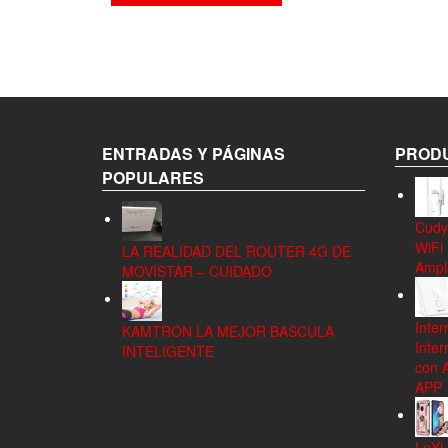
ENTRADAS Y PÁGINAS
PRODU
POPULARES
Cudy
WiFi
LA REALIDAD DEL ROUTER 4G DE
Ampli
MOVISTAR – CUIDADO
Inter
KAMTRON LA MEJOR BASCULA
Inter
INTELIGENTE
con 
APP
LeYi