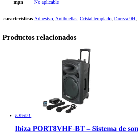
mpn
No aplicable
características
Adhesivo
,
Antihuellas
,
Cristal templado
,
Dureza 9H
,
Productos relacionados
¡Oferta!
Ibiza PORT8VHF-BT – Sistema de sonid