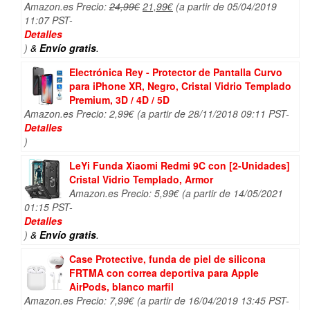
El
El
Amazon.es Precio:
24,99
€
21,99
€
(a partir de 05/04/2019
precio
precio
11:07 PST-
original
actual
Detalles
era:
es:
)
&
Envío gratis
.
24,99€.
21,99€.
Electrónica Rey - Protector de Pantalla Curvo
para iPhone XR, Negro, Cristal Vidrio Templado
Premium, 3D / 4D / 5D
Amazon.es Precio:
2,99
€
(a partir de 28/11/2018 09:11 PST-
Detalles
)
LeYi Funda Xiaomi Redmi 9C con [2-Unidades]
Cristal Vidrio Templado, Armor
Amazon.es Precio:
5,99
€
(a partir de 14/05/2021
01:15 PST-
Detalles
)
&
Envío gratis
.
Case Protective, funda de piel de silicona
FRTMA con correa deportiva para Apple
AirPods, blanco marfil
Amazon.es Precio:
7,99
€
(a partir de 16/04/2019 13:45 PST-