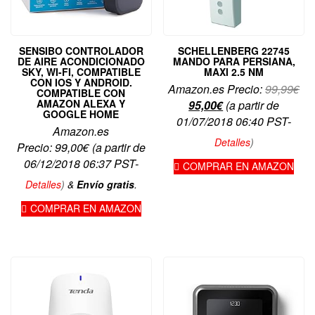
SENSIBO CONTROLADOR
SCHELLENBERG 22745
DE AIRE ACONDICIONADO
MANDO PARA PERSIANA,
SKY, WI-FI, COMPATIBLE
MAXI 2.5 NM
CON IOS Y ANDROID.
El
Amazon.es Precio:
99,99
€
COMPATIBLE CON
AMAZON ALEXA Y
El
pre
95,00
€
(a partir de
GOOGLE HOME
precio
ori
01/07/2018 06:40 PST-
Amazon.es
actual
era
Detalles
)
Precio:
99,00
€
(a partir de
es:
99,
06/12/2018 06:37 PST-
COMPRAR EN AMAZON
95,00€.
Detalles
)
&
Envío gratis
.
COMPRAR EN AMAZON