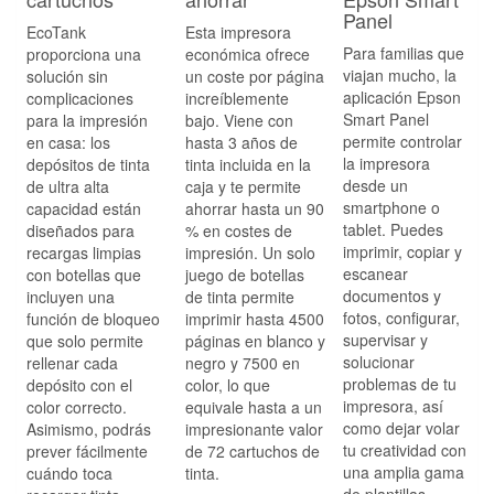
Panel
EcoTank
Esta impresora
Para familias que
proporciona una
económica ofrece
viajan mucho, la
solución sin
un coste por página
aplicación Epson
complicaciones
increíblemente
Smart Panel
para la impresión
bajo. Viene con
permite controlar
en casa: los
hasta 3 años de
la impresora
depósitos de tinta
tinta incluida en la
desde un
de ultra alta
caja y te permite
smartphone o
capacidad están
ahorrar hasta un 90
tablet. Puedes
diseñados para
% en costes de
imprimir, copiar y
recargas limpias
impresión. Un solo
escanear
con botellas que
juego de botellas
documentos y
incluyen una
de tinta permite
fotos, configurar,
función de bloqueo
imprimir hasta 4500
supervisar y
que solo permite
páginas en blanco y
solucionar
rellenar cada
negro y 7500 en
problemas de tu
depósito con el
color, lo que
impresora, así
color correcto.
equivale hasta a un
como dejar volar
Asimismo, podrás
impresionante valor
tu creatividad con
prever fácilmente
de 72 cartuchos de
una amplia gama
cuándo toca
tinta.
de plantillas