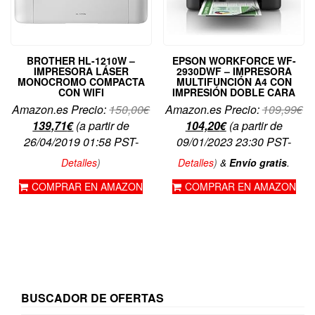
BROTHER HL-1210W –
EPSON WORKFORCE WF-
IMPRESORA LÁSER
2930DWF – IMPRESORA
MONOCROMO COMPACTA
MULTIFUNCIÓN A4 CON
CON WIFI
IMPRESIÓN DOBLE CARA
El
El
Amazon.es Precio:
150,00
€
Amazon.es Precio:
109,99
€
El
precio
El
pr
139,71
€
(a partir de
104,20
€
(a partir de
precio
original
precio
or
26/04/2019 01:58 PST-
09/01/2023 23:30 PST-
actual
era:
actual
er
Detalles
)
Detalles
)
&
Envío gratis
.
es:
150,00€.
es:
10
COMPRAR EN AMAZON
COMPRAR EN AMAZON
139,71€.
104,20€.
BUSCADOR DE OFERTAS