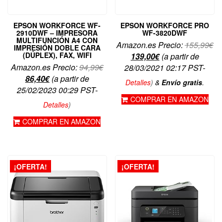
EPSON WORKFORCE WF-
EPSON WORKFORCE PRO
2910DWF – IMPRESORA
WF-3820DWF
MULTIFUNCIÓN A4 CON
El
Amazon.es Precio:
155,99
€
IMPRESIÓN DOBLE CARA
(DÚPLEX), FAX, WIFI
El
pr
139,00
€
(a partir de
El
Amazon.es Precio:
94,99
€
precio
or
28/03/2021 02:17 PST-
El
precio
86,40
€
(a partir de
actual
er
Detalles
)
&
Envío gratis
.
precio
original
25/02/2023 00:29 PST-
es:
15
COMPRAR EN AMAZON
actual
era:
139,00€.
Detalles
)
es:
94,99€.
COMPRAR EN AMAZON
86,40€.
¡OFERTA!
¡OFERTA!