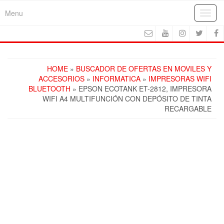
Skip
Menu
Toggl
to
navig
the
content
HOME
»
BUSCADOR DE OFERTAS EN MOVILES Y
ACCESORIOS
»
INFORMATICA
»
IMPRESORAS WIFI
BLUETOOTH
» EPSON ECOTANK ET-2812, IMPRESORA
WIFI A4 MULTIFUNCIÓN CON DEPÓSITO DE TINTA
RECARGABLE