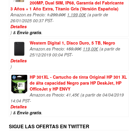
200MP, Dual SIM, IP68, Garantía del Fabricante
3 Años + 1 Año Extra, Titanio Gris (Versión Española)
El
El
Amazon.es Precio:
1.299,00
€
1.199,00
€
(a partir de
precio
precio
26/01/2025 00:37 PST-
original
actual
Detalles
era:
es:
)
&
Envío gratis
.
1.299,00€.
1.199,00€.
Western Digital 1, Disco Duro, 5 TB, Negro
El
El
Amazon.es Precio:
159,99
€
119,00
€
(a partir de
precio
precio
25/12/2019 00:04 PST-
original
actual
Detalles
era:
es:
)
159,99€.
119,00€.
HP 301XL - Cartucho de tinta Original HP 301 XL
de álta capacidad Negro para HP DeskJet, HP
OfficeJet y HP ENVY
Amazon.es Precio:
41,45
€
(a partir de 04/04/2019
14:04 PST-
Detalles
)
&
Envío gratis
.
SIGUE LAS OFERTAS EN TWITTER