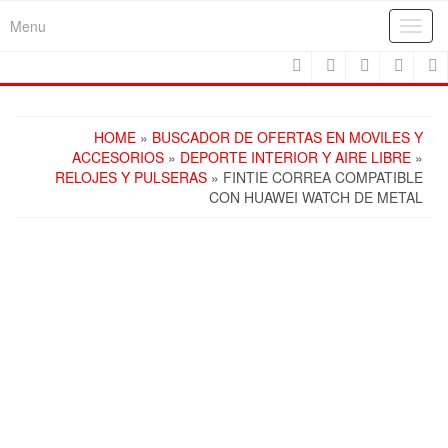
Skip
Menu
Toggl
to
navig
the
content
HOME
»
BUSCADOR DE OFERTAS EN MOVILES Y
ACCESORIOS
»
DEPORTE INTERIOR Y AIRE LIBRE
»
RELOJES Y PULSERAS
» FINTIE CORREA COMPATIBLE
CON HUAWEI WATCH DE METAL