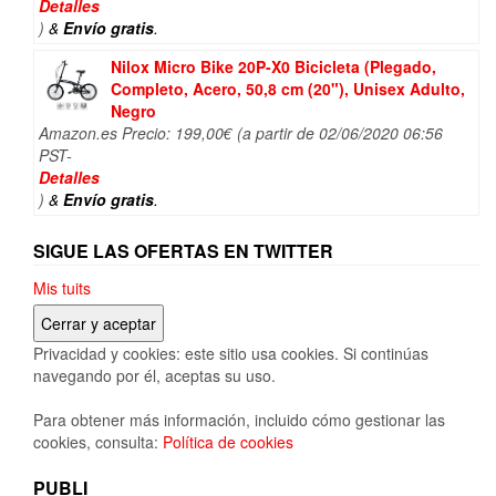
original
actual
Detalles
era:
es:
)
&
Envío gratis
.
128,50€.
104,80€.
Nilox Micro Bike 20P-X0 Bicicleta (Plegado,
Completo, Acero, 50,8 cm (20"), Unisex Adulto,
Negro
Amazon.es Precio:
199,00
€
(a partir de 02/06/2020 06:56
PST-
Detalles
)
&
Envío gratis
.
SIGUE LAS OFERTAS EN TWITTER
Mis tuits
Privacidad y cookies: este sitio usa cookies. Si continúas
navegando por él, aceptas su uso.
Para obtener más información, incluido cómo gestionar las
cookies, consulta:
Política de cookies
PUBLI