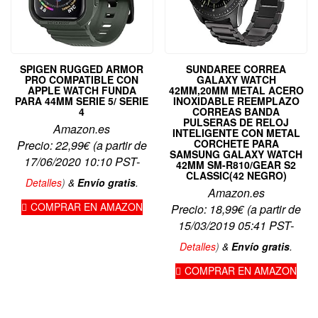
SPIGEN RUGGED ARMOR
SUNDAREE CORREA
PRO COMPATIBLE CON
GALAXY WATCH
APPLE WATCH FUNDA
42MM,20MM METAL ACERO
PARA 44MM SERIE 5/ SERIE
INOXIDABLE REEMPLAZO
4
CORREAS BANDA
PULSERAS DE RELOJ
Amazon.es
INTELIGENTE CON METAL
CORCHETE PARA
Precio:
22,99
€
(a partir de
SAMSUNG GALAXY WATCH
17/06/2020 10:10 PST-
42MM SM-R810/GEAR S2
CLASSIC(42 NEGRO)
Detalles
)
&
Envío gratis
.
Amazon.es
COMPRAR EN AMAZON
Precio:
18,99
€
(a partir de
15/03/2019 05:41 PST-
Detalles
)
&
Envío gratis
.
COMPRAR EN AMAZON