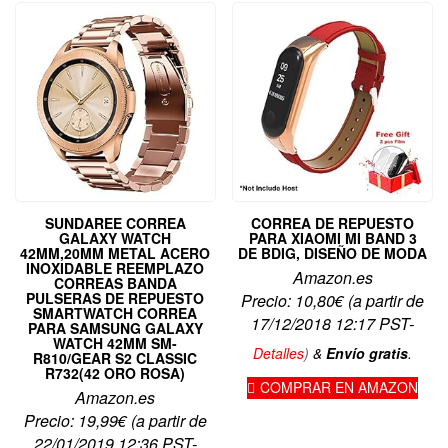
SUNDAREE CORREA
CORREA DE REPUESTO
GALAXY WATCH
PARA XIAOMI MI BAND 3
42MM,20MM METAL ACERO
DE BDIG, DISEÑO DE MODA
INOXIDABLE REEMPLAZO
Amazon.es
CORREAS BANDA
PULSERAS DE REPUESTO
Precio:
10,80
€
(a partir de
SMARTWATCH CORREA
17/12/2018 12:17 PST-
PARA SAMSUNG GALAXY
WATCH 42MM SM-
Detalles
)
&
Envío gratis
.
R810/GEAR S2 CLASSIC
R732(42 ORO ROSA)
COMPRAR EN AMAZON
Amazon.es
Precio:
19,99
€
(a partir de
22/01/2019 12:36 PST-