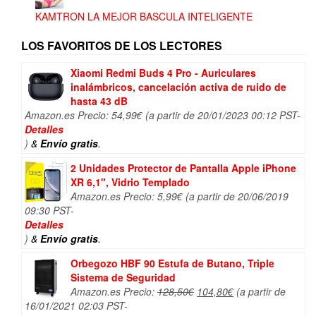
KAMTRON LA MEJOR BASCULA INTELIGENTE
LOS FAVORITOS DE LOS LECTORES
Xiaomi Redmi Buds 4 Pro - Auriculares
inalámbricos, cancelación activa de ruido de
hasta 43 dB
Amazon.es Precio:
54,99
€
(a partir de 20/01/2023 00:12 PST-
Detalles
)
&
Envío gratis
.
2 Unidades Protector de Pantalla Apple iPhone
XR 6,1", Vidrio Templado
Amazon.es Precio:
5,99
€
(a partir de 20/06/2019
09:30 PST-
Detalles
)
&
Envío gratis
.
Orbegozo HBF 90 Estufa de Butano, Triple
Sistema de Seguridad
El
El
Amazon.es Precio:
128,50
€
104,80
€
(a partir de
precio
precio
16/01/2021 02:03 PST-