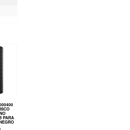
000400
DISCO
RNO
B PARA
 NEGRO
s