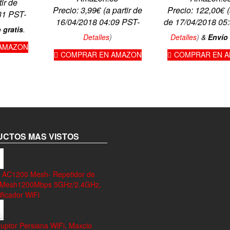
tir de
Precio:
3,99
€
(a partir de
Precio:
122,00
€
(
31 PST-
16/04/2018 04:09 PST-
de 17/04/2018 05
 gratis
.
Detalles
)
Detalles
)
&
Envío 
AMAZON
.
COMPRAR EN AMAZON
COMPRAR EN 
CTOS MAS VISTOS
 AC1200 Mesh- Repetidor de
 Mesh1200Mbps 5GHz/2.4GHz,
ficador WiFi
ruptor Persiana WiFi, Maxcio