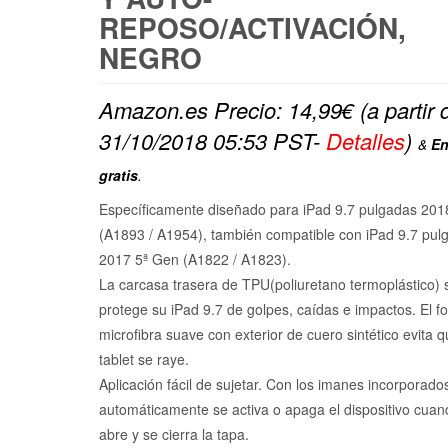
REPOSO/ACTIVACIÓN,
NEGRO
Amazon.es Precio:
14,99
€
(a partir 
31/10/2018 05:53 PST-
Detalles
)
&
En
gratis
.
Específicamente diseñado para iPad 9.7 pulgadas 201
(A1893 / A1954), también compatible con iPad 9.7 pul
2017 5ª Gen (A1822 / A1823).
La carcasa trasera de TPU(poliuretano termoplástico)
protege su iPad 9.7 de golpes, caídas e impactos. El fo
microfibra suave con exterior de cuero sintético evita q
tablet se raye.
Aplicación fácil de sujetar. Con los imanes incorporado
automáticamente se activa o apaga el dispositivo cuan
abre y se cierra la tapa.