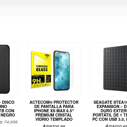
 DISCO
ACTECOM® PROTECTOR
SEAGATE STEA1
RNO
DE PANTALLA PARA
EXPANSION – 
 TB CON
IPHONE XS MAX 6.5″
DURO EXTE
R NEGRO
PREMIUM CRISTAL
PORTÁTIL DE 1 T
VIDRIO TEMPLADO
PC CON USB 3.0,
o:
74,95
€
Amazon.es
Amazon.e