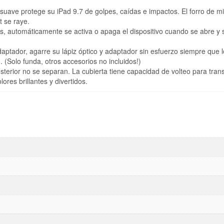
suave protege su iPad 9.7 de golpes, caídas e impactos. El forro de mi
t se raye.
os, automáticamente se activa o apaga el dispositivo cuando se abre y 
daptador, agarre su lápiz óptico y adaptador sin esfuerzo siempre que 
o. (Solo funda, otros accesorios no incluidos!)
osterior no se separan. La cubierta tiene capacidad de volteo para tran
res brillantes y divertidos.