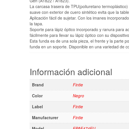
Gen (A1822 / A1823).
La carcasa trasera de TPU(poliuretano termoplástico) 
suave con exterior de cuero sintético evita que la table
Aplicación fácil de sujetar. Con los imanes incorporad
la tapa.
Soporte para lápiz óptico incorporado y ranura para a
fácilmente para llevar su lápiz óptico con su dispositiv
Esta funda es de una sola pieza, el frente y la parte p
funda en un soporte. Disponible en una variedad de colo
Información adicional
Brand
Fintie
Color
Negro
Label
Fintie
Manufacturer
Fintie
Model
EPAE474EU