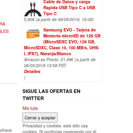
Cable de Datos y carga
Rapida USB Tipo C a USB
Tipo C
5,90
€
(a partir de 09/09/2019, 16:08)
RA
Samsung EVO - Tarjeta de
ILES
Memoria microSD de 128 GB
(MicroSDXC EVO, 128 GB,
MicroSDXC, Clase 10, 100 MB/s, UHS-
I, IPX7), Naranja/Blanco
Amazon.es Precio:
21,99
€
(a partir de
06/05/2018 13:58 PST-
Detalles
)
SIGUE LAS OFERTAS EN
TWITTER
Mis tuits
Privacidad y cookies: este sitio usa
 ofrece
cookies. Si continúas navegando por él,