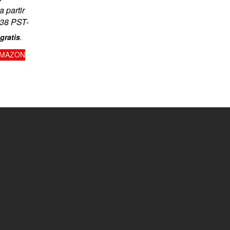
a partir
:38 PST-
gratis
.
AMAZON