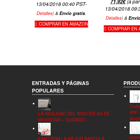
El
El
71,92
€
(a par
13/04/2018 00:40 PST-
precio
precio
13/04/2018 09:
Detalles
)
&
Envío gratis
.
original
actual
Detalles
)
&
Envío
era:
es:
COMPRAR EN AMAZON
COMPRAR EN 
74,95€.
71,92€
ENTRADAS Y PÁGINAS
PRODU
POPULARES
Cudy
WiFi
LA REALIDAD DEL ROUTER 4G DE
Ampli
MOVISTAR – CUIDADO
Inter
KAMTRON LA MEJOR BASCULA