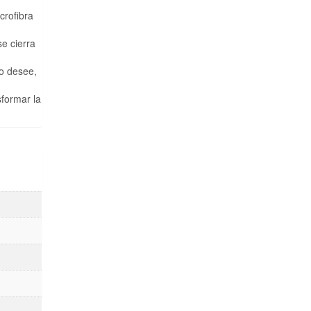
crofibra
se cierra
lo desee,
sformar la