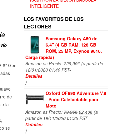
INTELIGENTE
LOS FAVORITOS DE LOS
LECTORES
de
Samsung Galaxy A50 de
6.4" (4 GB RAM, 128 GB
vío
ROM, 25 MP, Exynos 9610,
Carga rápida)
Amazon.es Precio:
229,99
€
(a partir de
8 6ª Gen
12/01/2020 01:40 PST-
gadas
Detalles
)
 suave
Oxford OF690 Adventure V.8
rro de
- Puño Calefactable para
ue la
Moto
El
El
Amazon.es Precio:
79,95
€
62,40
€
(a
precio
precio
partir de 19/11/2020 01:35 PST-
s,
original
actual
Detalles
do se
era:
es:
)
79,95€.
62,40€.