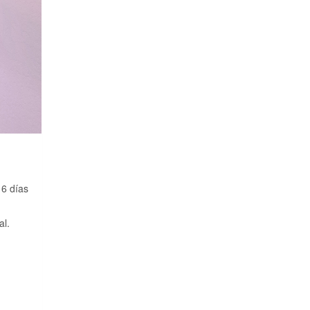
 6 días
al.