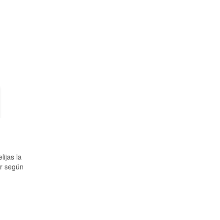
ijas la
ar según