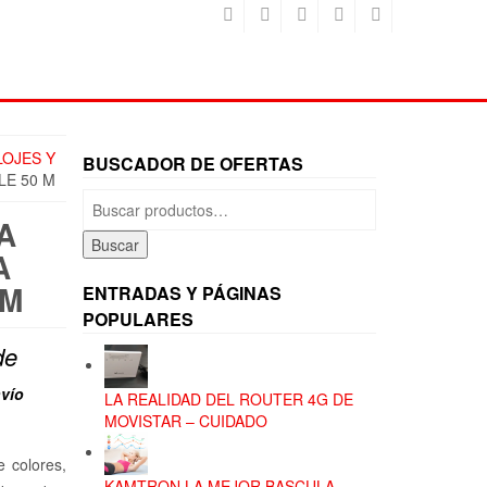
LOJES Y
BUSCADOR DE OFERTAS
LE 50 M
Buscar
por:
A
Buscar
A
 M
ENTRADAS Y PÁGINAS
POPULARES
de
vío
LA REALIDAD DEL ROUTER 4G DE
MOVISTAR – CUIDADO
e colores,
KAMTRON LA MEJOR BASCULA