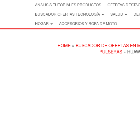
Skip
ANALISIS TUTORIALES PRODUCTOS
OFERTAS DESTA
to
BUSCADOR OFERTAS TECNOLOGÍA
SALUD
DEP
the
content
HOGAR
ACCESORIOS Y ROPA DE MOTO
HOME
»
BUSCADOR DE OFERTAS EN M
PULSERAS
» HUAWE