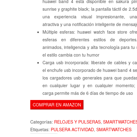
huawei band 4 está disponible en sakura pi
sunrise y graphite black; la pantalla táctil de 2.5
una experiencia visual impresionante, una
atractiva y una notificación inteligente de mensa
Múltiple esferas: huawei watch face store ofr
esferas en diferentes estilos de deportes
animados, inteligencia y alta tecnología para tu 
el estilo cambia con tu humor
Carga usb incorporada: liberate de cables y c
el enchufe usb incorporado de huawei band 4 s
los cargadores usb generales para que puedas
en cualquier lugar y en cualquier momento;
carga permite más de 6 días de tiempo de uso
COMPRAR EN AMAZON
Categorías:
RELOJES Y PULSERAS
,
SMARTWATCHE
Etiquetas:
PULSERA ACTIVIDAD
,
SMARTWATCHES