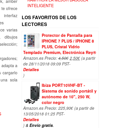
nk, amber
INTELIGENTE
d te ofrece
 interfaz
LOS FAVORITOS DE LOS
jes
LECTORES
ece varias
Protector de Pantalla para
, dibujos
IPHONE 7 PLUS / IPHONE 8
selección;
PLUS, Cristal Vidrio
Templado Premium, Electrónica Rey®
El
El
Amazon.es Precio:
4,50
€
2,50
€
(a partir
argadores;
precio
precio
de 28/11/2018 09:09 PST-
e adapta a
original
actual
Detalles
 cargarlo
era:
es:
)
 una sola
4,50€.
2,50€.
Ibiza PORT10VHF-BT -
Sistema de sonido portátil y
autónomo de 10", 250 W,
color negro
Amazon.es Precio:
225,90
€
(a partir de
S
13/05/2018 01:25 PST-
Detalles
)
&
Envío gratis
.