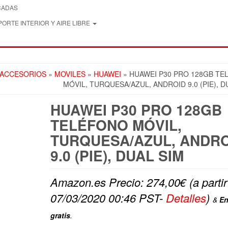
CADAS
ORTE INTERIOR Y AIRE LIBRE
 ACCESORIOS
»
MOVILES
»
HUAWEI
» HUAWEI P30 PRO 128GB T
MÓVIL, TURQUESA/AZUL, ANDROID 9.0 (PIE), D
HUAWEI P30 PRO 128GB
TELÉFONO MÓVIL,
TURQUESA/AZUL, ANDRO
9.0 (PIE), DUAL SIM
Amazon.es Precio:
274,00
€
(a parti
07/03/2020 00:46 PST-
Detalles
)
&
En
gratis
.