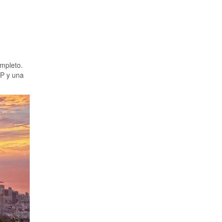
ompleto.
MP y una