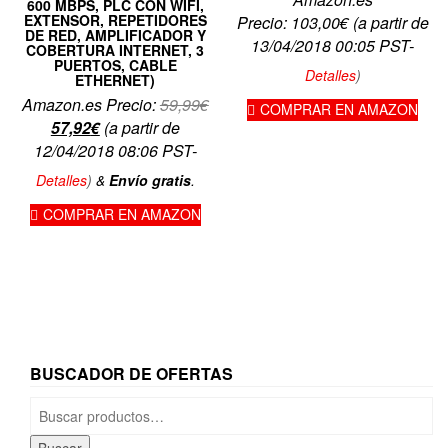
600 MBPS, PLC CON WIFI,
EXTENSOR, REPETIDORES
Precio:
103,00
€
(a partir de
DE RED, AMPLIFICADOR Y
13/04/2018 00:05 PST-
COBERTURA INTERNET, 3
PUERTOS, CABLE
Detalles
)
ETHERNET)
El
Amazon.es Precio:
59,99
€
COMPRAR EN AMAZON
El
precio
57,92
€
(a partir de
precio
original
12/04/2018 08:06 PST-
actual
era:
Detalles
)
&
Envío gratis
.
es:
59,99€.
COMPRAR EN AMAZON
57,92€.
BUSCADOR DE OFERTAS
Buscar
por: