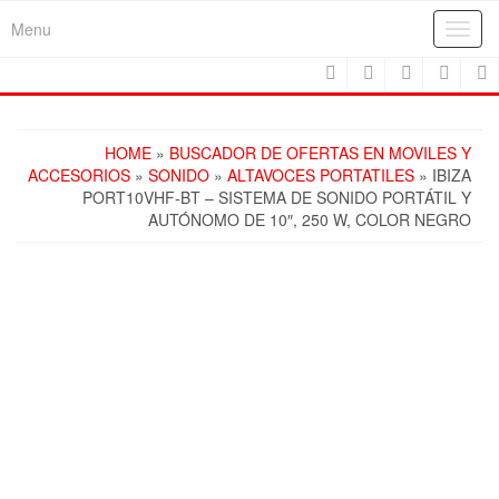
Skip
Menu
Toggl
to
navig
the
content
HOME
»
BUSCADOR DE OFERTAS EN MOVILES Y
ACCESORIOS
»
SONIDO
»
ALTAVOCES PORTATILES
» IBIZA
PORT10VHF-BT – SISTEMA DE SONIDO PORTÁTIL Y
AUTÓNOMO DE 10″, 250 W, COLOR NEGRO