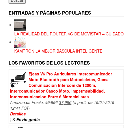
Buscar
ENTRADAS Y PÁGINAS POPULARES
LA REALIDAD DEL ROUTER 4G DE MOVISTAR – CUIDADO
KAMTRON LA MEJOR BASCULA INTELIGENTE
LOS FAVORITOS DE LOS LECTORES
Ejeas V6 Pro Auriculares Intercomunicador
Moto Bluetooth para Motocicletas, Gama
Comunicación Intercom de 1200m,
intercomunicador Casco Moto, Impermeabilidad,
Intercomunicacion Entre 6 Motociclistas
El
El
Amazon.es Precio:
49,99
€
37,99
€
(a partir de 15/01/2019
precio
precio
12:41 PST-
original
actual
Detalles
era:
es:
)
&
Envío gratis
.
49,99€.
37,99€.