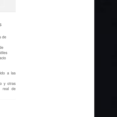
s
s de
de
tiles
acio
ido a las
o y otras
d real de