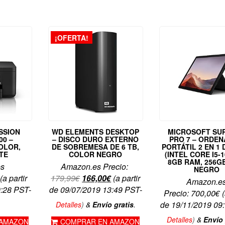
¡OFERTA!
SSION
WD ELEMENTS DESKTOP
MICROSOFT SU
00 –
– DISCO DURO EXTERNO
PRO 7 – ORDE
OLOR,
DE SOBREMESA DE 6 TB,
PORTÁTIL 2 EN 1 
TE
COLOR NEGRO
(INTEL CORE I5-
8GB RAM, 256GB
es
Amazon.es Precio:
NEGRO
El
El
(a partir
179,99
€
166,00
€
(a partir
Amazon.e
precio
precio
0:28 PST-
de 09/07/2019 13:49 PST-
Precio:
700,00
€
(
original
actual
de 19/11/2019 09
Detalles
)
&
Envío gratis
.
era:
es:
Detalles
)
&
Envío 
 AMAZON
COMPRAR EN AMAZON
179,99€.
166,00€.