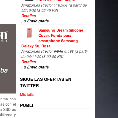
Amazon.es Precio:
116,90
€
(a partir de
02/10/2018 05:45 PST-
Detalles
)
&
Envío gratis
.
Samsung Dream Silicone
Cover, Funda para
smartphone Samsung
Galaxy S8, Rosa
El
El
Amazon.es Precio:
7,94
€
6,49
€
(a partir
precio
precio
de 04/11/2018 02:00 PST-
original
actual
Detalles
era:
es:
)
&
Envío gratis
.
7,94€.
6,49€.
SIGUE LAS OFERTAS EN
TWITTER
Mis tuits
stema con
das con el
PUBLI
ta SSD es
ltitarea y