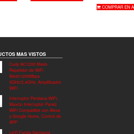
COMPRAR EN 
CTOS MAS VISTOS
Cudy AC1200 Mesh-
Repetidor de WiFi
Mesh1200Mbps
5GHz/2.4GHz, Amplificador
WiFi
Interruptor Persiana WiFi,
Maxcio Interruptor Pared
WiFi Compatible con Alexa
y Google Home, Control de
APP
LeYi Funda Samsung