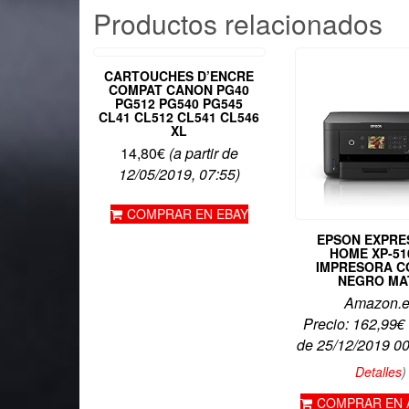
Productos relacionados
CARTOUCHES D’ENCRE
COMPAT CANON PG40
PG512 PG540 PG545
CL41 CL512 CL541 CL546
XL
14,80
€
(a partir de
12/05/2019, 07:55)
COMPRAR EN EBAY
EPSON EXPRE
HOME XP-51
IMPRESORA C
NEGRO MA
Amazon.
Precio:
162,99
€
de 25/12/2019 0
Detalles
)
COMPRAR EN