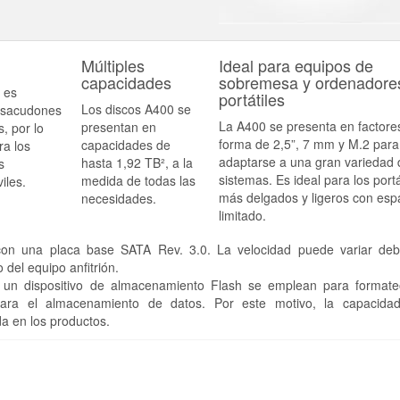
Múltiples
Ideal para equipos de
capacidades
sobremesa y ordenadore
 es
portátiles
Los discos A400 se
s sacudones
La A400 se presenta en factore
presentan en
s, por lo
forma de 2,5”, 7 mm y M.2 para
capacidades de
ra los
adaptarse a una gran variedad 
hasta 1,92 TB², a la
s
sistemas. Es ideal para los portá
medida de todas las
iles.
más delgados y ligeros con esp
necesidades.
limitado.
con una placa base SATA Rev. 3.0. La velocidad puede variar deb
 del equipo anfitrión.
 un dispositivo de almacenamiento Flash se emplean para formate
para el almacenamiento de datos. Por este motivo, la capacida
da en los productos.