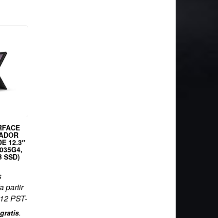
RFACE
NADOR
DE 12.3″
1035G4,
 SSD)
s
a partir
:12 PST-
gratis
.