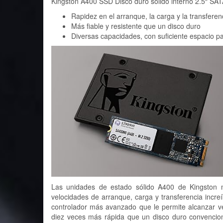
Kingston A400 SSD Disco duro sólido interno 2.5″ SA
Rapidez en el arranque, la carga y la transferen
Más fiable y resistente que un disco duro
Diversas capacidades, con suficiente espacio par
Las unidades de estado sólido A400 de Kingston m
velocidades de arranque, carga y transferencia incr
controlador más avanzado que le permite alcanzar v
diez veces más rápida que un disco duro convencional