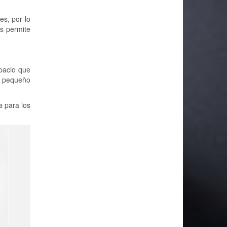
s, por lo
as permite
pacio que
ás pequeño
a para los