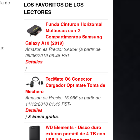
cia de
LOS FAVORITOS DE LOS
LECTORES
Funda Cinturon Horizontal
Multiusos con 2
Compartimentos Samsung
Galaxy A10 (2019)
ta:
Amazon.es Precio:
29,95
€
(a partir de
09/06/2019 06:48 PST-
Detalles
)
TecMate O6 Conector
Cargador Optimate Toma de
Mechero
Amazon.es Precio:
16,95
€
(a partir de
11/12/2018 01:49 PST-
Detalles
)
&
Envío gratis
.
WD Elements - Disco duro
externo portátil de 4 TB con
USB 3.0, color negro