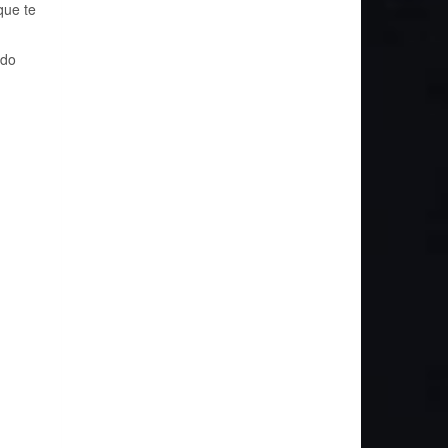
que te
ndo