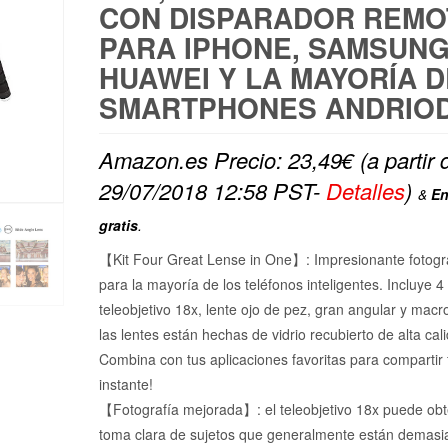
CON DISPARADOR REMO
PARA IPHONE, SAMSUNG
HUAWEI Y LA MAYORÍA D
SMARTPHONES ANDRIO
Amazon.es Precio:
23,49
€
(a partir 
29/07/2018 12:58 PST-
Detalles
)
&
En
gratis
.
【Kit Four Great Lense in One】: Impresionante fotogra
para la mayoría de los teléfonos inteligentes. Incluye 4 
teleobjetivo 18x, lente ojo de pez, gran angular y macr
las lentes están hechas de vidrio recubierto de alta cal
Combina con tus aplicaciones favoritas para compartir 
instante!
【Fotografía mejorada】: el teleobjetivo 18x puede ob
toma clara de sujetos que generalmente están demasia