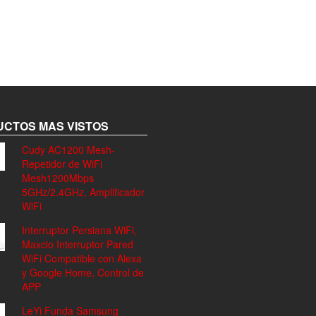
CTOS MAS VISTOS
Cudy AC1200 Mesh-
Repetidor de WiFi
Mesh1200Mbps
5GHz/2.4GHz, Amplificador
WiFi
Interruptor Persiana WiFi,
Maxcio Interruptor Pared
WiFi Compatible con Alexa
y Google Home, Control de
APP
LeYi Funda Samsung