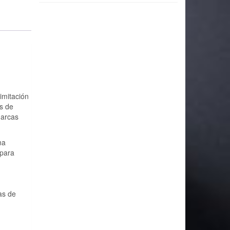
imitación
s de
marcas
na
 para
as de