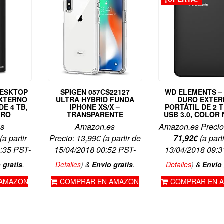
DESKTOP
SPIGEN 057CS22127
WD ELEMENTS –
EXTERNO
ULTRA HYBRID FUNDA
DURO EXTE
E 4 TB,
IPHONE XS/X –
PORTÁTIL DE 2 
GRO
TRANSPARENTE
USB 3.0, COLOR
es
Amazon.es
Amazon.es Precio
El
El
(a partir
Precio:
13,99
€
(a partir de
71,92
€
(a part
precio
precio
8:35 PST-
15/04/2018 00:52 PST-
13/04/2018 09:3
original
actual
 gratis
.
Detalles
)
&
Envío gratis
.
Detalles
)
&
Envío 
era:
es:
 AMAZON
COMPRAR EN AMAZON
COMPRAR EN 
74,95€.
71,92€.