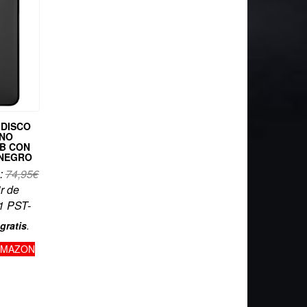
 DISCO
RNO
TB CON
 NEGRO
:
74,95
€
ir de
1 PST-
gratis
.
AMAZON