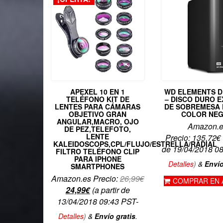
APEXEL 10 EN 1
WD ELEMENTS 
TELÉFONO KIT DE
– DISCO DURO 
LENTES PARA CÁMARAS
DE SOBREMESA D
OBJETIVO GRAN
COLOR NE
ANGULAR,MACRO, OJO
Amazon.
DE PEZ,TELEFOTO,
LENTE
Precio:
135,72
€
KALEIDOSCOPS,CPL/FLUJO/ESTRELLA/RADIAL
de 19/04/2018 0
FILTRO TELÉFONO CLIP
PARA IPHONE
Detalles
)
&
Envío
SMARTPHONES
Amazon.es Precio:
26,99
€
COMPRAR EN
El
El
24,99
€
(a partir de
precio
precio
13/04/2018 09:43 PST-
original
actual
Detalles
)
&
Envío gratis
.