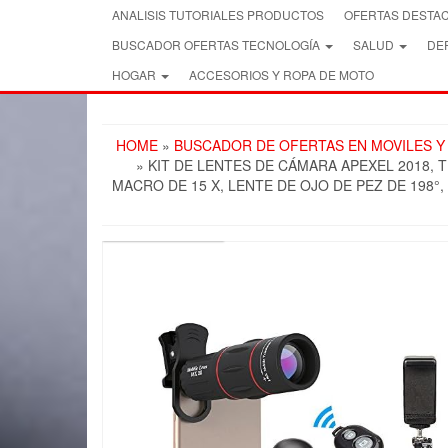
Skip
ANALISIS TUTORIALES PRODUCTOS
OFERTAS DESTA
to
BUSCADOR OFERTAS TECNOLOGÍA
SALUD
DEP
the
content
HOGAR
ACCESORIOS Y ROPA DE MOTO
HOME
»
BUSCADOR DE OFERTAS EN MOVILES Y
» KIT DE LENTES DE CÁMARA APEXEL 2018,
MACRO DE 15 X, LENTE DE OJO DE PEZ DE 198
FREE SHIPPING