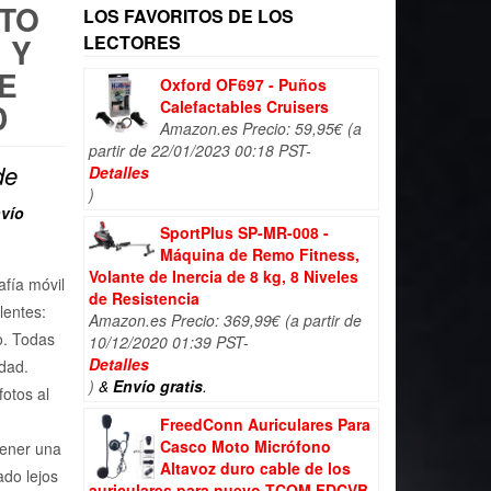
TO
LOS FAVORITOS DE LOS
 Y
LECTORES
E
Oxford OF697 - Puños
D
Calefactables Cruisers
Amazon.es Precio:
59,95
€
(a
partir de 22/01/2023 00:18 PST-
de
Detalles
)
vío
SportPlus SP-MR-008 -
Máquina de Remo Fitness,
Volante de Inercia de 8 kg, 8 Niveles
fía móvil
de Resistencia
lentes:
Amazon.es Precio:
369,99
€
(a partir de
o. Todas
10/12/2020 01:39 PST-
Detalles
idad.
)
&
Envío gratis
.
fotos al
FreedConn Auriculares Para
Casco Moto Micrófono
tener una
Altavoz duro cable de los
do lejos
auriculares para nuevo TCOM FDCVB