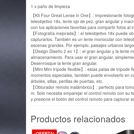
1 x paño de limpieza
【Kit Four Great Lense in One】: Impresionante fotografí
teleobjetivo 18x, lente ojo de pez, gran angular y mac
con tus aplicaciones favoritas para compartir fotos al i
【Fotografía mejorada】: el teleobjetivo 18x puede ob
capturarlos. También es un lente monocular con teleobj
escenas grandes. Por ejemplo, paisajes urbanos larg
【Design Diseño 2 en 1】: el gran angular y la lente ma
almacenamiento. Para usar el gran angular, simplemen
Desenrosque la lente gran angular.
【Mini Mini trípode flexible】: estas patas de trípode fl
momentos especiales, también puede envolverlo en cua
árboles, sillas, perillas de puertas, etc.
【Obturador remoto inalámbrico】: perfecto para tomar s
m. Solo necesita emparejar el control remoto con su te
y presione el botón del control remoto para capturar e
Productos relacionados
¡OFERTA!