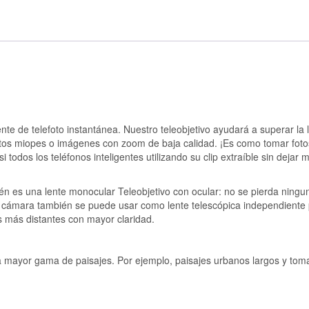
nte de telefoto instantánea. Nuestro teleobjetivo ayudará a superar la l
fotos miopes o imágenes con zoom de baja calidad. ¡Es como tomar foto
 todos los teléfonos inteligentes utilizando su clip extraíble sin dejar 
bién es una lente monocular Teleobjetivo con ocular: no se pierda ningu
ara cámara también se puede usar como lente telescópica independiente
os más distantes con mayor claridad.
na mayor gama de paisajes. Por ejemplo, paisajes urbanos largos y tom