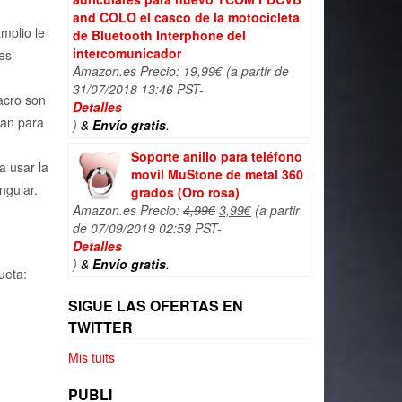
and COLO el casco de la motocicleta
amplio le
de Bluetooth Interphone del
intercomunicador
es
Amazon.es Precio:
19,99
€
(a partir de
31/07/2018 13:46 PST-
acro son
Detalles
lan para
)
&
Envío gratis
.
Soporte anillo para teléfono
a usar la
movil MuStone de metal 360
ngular.
grados (Oro rosa)
El
El
Amazon.es Precio:
4,99
€
3,99
€
(a partir
precio
precio
de 07/09/2019 02:59 PST-
original
actual
Detalles
era:
es:
)
&
Envío gratis
.
ueta:
4,99€.
3,99€.
SIGUE LAS OFERTAS EN
TWITTER
Mis tuits
PUBLI