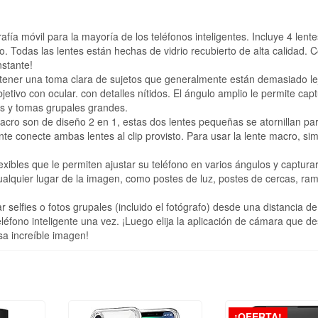
a móvil para la mayoría de los teléfonos inteligentes. Incluye 4 lente
ro. Todas las lentes están hechas de vidrio recubierto de alta calidad.
nstante!
tener una toma clara de sujetos que generalmente están demasiado le
etivo con ocular. con detalles nítidos. El ángulo amplio le permite capt
os y tomas grupales grandes.
cro son de diseño 2 en 1, estas dos lentes pequeñas se atornillan para
te conecte ambas lentes al clip provisto. Para usar la lente macro, s
exibles que le permiten ajustar su teléfono en varios ángulos y captura
lquier lugar de la imagen, como postes de luz, postes de cercas, ra
elfies o fotos grupales (incluido el fotógrafo) desde una distancia de
léfono inteligente una vez. ¡Luego elija la aplicación de cámara que d
sa increíble imagen!
¡OFERTA!