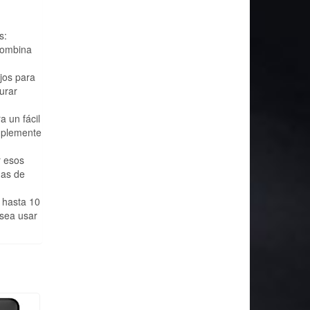
s:
 Combina
jos para
urar
 un fácil
implemente
r esos
mas de
 hasta 10
esea usar