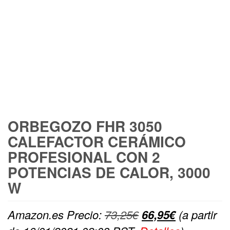
ORBEGOZO FHR 3050
CALEFACTOR CERÁMICO
PROFESIONAL CON 2
POTENCIAS DE CALOR, 3000
W
El
El
Amazon.es Precio:
73,25
€
66,95
€
(a partir
precio
precio