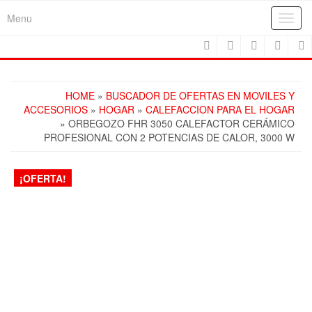
Skip
Menu
Toggl
to
navig
the
content
HOME
»
BUSCADOR DE OFERTAS EN MOVILES Y
ACCESORIOS
»
HOGAR
»
CALEFACCION PARA EL HOGAR
» ORBEGOZO FHR 3050 CALEFACTOR CERÁMICO
PROFESIONAL CON 2 POTENCIAS DE CALOR, 3000 W
¡OFERTA!