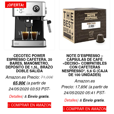
¡OFERTA!
CECOTEC POWER
NOTE D’ESPRESSO –
ESPRESSO CAFETERA. 20
CÁPSULAS DE CAFÉ
BARES, MANÓMETRO,
«DECISO» COMPATIBLES
DEPÓSITO DE 1,5L, BRAZO
CON CAFETERAS
DOBLE SALIDA
NESPRESSO*, 5,6 G (CAJA
DE 100 UNIDADES)
El
Amazon.es Precio:
71,00
€
Amazon.es
El
precio
65,90
€
(a partir de
Precio:
17,85
€
(a partir de
precio
original
24/05/2020 03:53 PST-
24/05/2020 05:41 PST-
actual
era:
Detalles
)
&
Envío gratis
.
es:
71,00€.
Detalles
)
&
Envío gratis
.
COMPRAR EN AMAZON
65,90€.
COMPRAR EN AMAZON