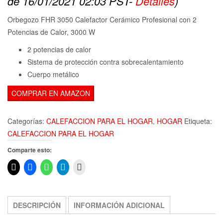
de 16/01/2021 02:03 PST-
Detalles
)
original
actual
Orbegozo FHR 3050 Calefactor Cerámico Profesional con 2
era:
es:
Potencias de Calor, 3000 W
73,25€.
66,95€.
2 potencias de calor
Sistema de protección contra sobrecalentamiento
Cuerpo metálico
COMPRAR EN AMAZON
Categorías:
CALEFACCION PARA EL HOGAR
,
HOGAR
Etiqueta:
CALEFACCION PARA EL HOGAR
Comparte esto:
DESCRIPCIÓN
INFORMACIÓN ADICIONAL