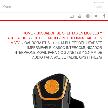
Skip
Menu
Toggl
to
navig
the
content
HOME
»
BUSCADOR DE OFERTAS EN MOVILES Y
ACCESORIOS
»
OUTLET MOTO
»
INTERCOMUNICADORES
MOTO
» QAURORA BT-S2 1000 M BLUETOOTH HEADSET
IMPERMEABLE, CASCO INTERCOMUNICADOR
INTERPHONE MÓVIL PARA 2 O 3 JINETES Y 2,5 MM DE
AUDIO PARA WALKIE TALKIE GPS (1 PIEZA)
FREE SHIPPING