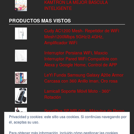
KAMTRON LA MEJOR BASCULA
INTELIGENTE
PRODUCTOS MAS VISTOS
Cudy AC1200 Mesh- Repetidor de WiFi
Mesh1200Mbps 5GHz/2.4GHz,
Amplificador WiFi
Interruptor Persiana WiFi, Maxcio
Interruptor Pared WiFi Compatible con
Alexa y Google Home, Control de APP
LeYi Funda Samsung Galaxy A20e Armor
Carcasa con 360 Anillo iman, Oro rosa
Lamicall Soporte Móvil Moto - 360°
Rotación
SportPlus SP-MR-008 - Máquina de Remo
Fitness, Volante de Inercia de 8 kg, 8
Privacidad y cookies: este sitio usa cookies. Si continúas navegando por
él, aceptas su uso.
Niveles de Resistencia
Para obtener más información, incluido cómo gestionar las cookies,