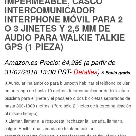
IMPERMEABLE, CASCO
INTERCOMUNICADOR
INTERPHONE MÓVIL PARA 2
O 3 JINETES Y 2,5 MM DE
AUDIO PARA WALKIE TALKIE
GPS (1 PIEZA)
Amazon.es Precio:
64,98
€
(a partir de
31/07/2018 13:30 PST-
Detalles
)
&
Envío gratis
.
★Auricular inalámbrico para bluetooth habilitar el teléfono celular
en un rango de hasta 10 metros. Intercomunicador de bicicleta a
bicicleta para el jinete y el pasajero o dos bicicletas separadas de
hasta 800-1000 metros. (Pero sólo 2 jinetes de intercomunicación
al mismo tiempo)
★Llamar, llamar a la respuesta, rechazar la llamada, llamar a
colgar. Recibir una llamada de teléfono celular
automáticamente.Support la transferencia de audio, el redialing