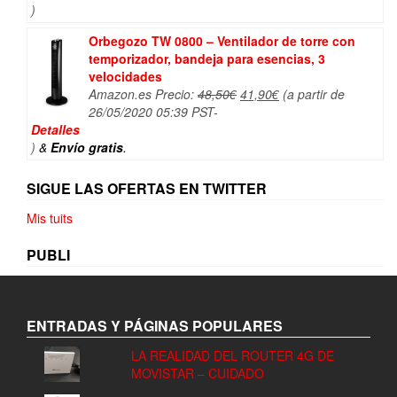
)
Orbegozo TW 0800 – Ventilador de torre con
temporizador, bandeja para esencias, 3
velocidades
El
El
Amazon.es Precio:
48,50
€
41,90
€
(a partir de
precio
precio
26/05/2020 05:39 PST-
original
actual
Detalles
era:
es:
)
&
Envío gratis
.
48,50€.
41,90€.
SIGUE LAS OFERTAS EN TWITTER
Mis tuits
PUBLI
ENTRADAS Y PÁGINAS POPULARES
LA REALIDAD DEL ROUTER 4G DE
MOVISTAR – CUIDADO