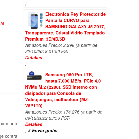
)
Electrónica Rey Protector de
Pantalla CURVO para
TAL
SAMSUNG GALAXY J5 2017,
Transparente, Cristal Vidrio Templado
Premium, 3D/4D/5D
Amazon.es Precio:
2,99
€
(a partir de
22/10/2018 01:50 PST-
Detalles
)
Samsung 980 Pro 1TB,
hasta 7.000 MB/s, PCIe 4.0
NVMe M.2 (2280), SSD Interno con
disipador para Consola de
Videojuegos, multicolour (MZ-
V8P1T0)
Amazon.es Precio:
174,27
€
(a partir de
09/12/2022 23:56 PST-
 para una
Detalles
)
&
Envío gratis
.
ge contra