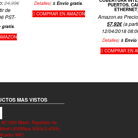
o:
24,99
€
Detalles
)
&
Envío gratis
.
PUERTOS, CA
ETHERNET
tir de
COMPRAR EN AMAZON
Amazon.es Precio
06 PST-
El
El
57,92
€
(a part
 gratis
.
precio
precio
12/04/2018 08:0
AMAZON
original
actual
.
Detalles
)
&
Envío 
era:
es:
COMPRAR EN 
59,99€.
57,92€.
CTOS MAS VISTOS
 AC1200 Mesh- Repetidor de
 Mesh1200Mbps 5GHz/2.4GHz,
ficador WiFi