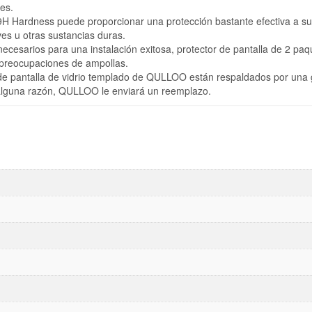
res.
a 9H Hardness puede proporcionar una protección bastante efectiva a s
ves u otras sustancias duras.
necesarios para una instalación exitosa, protector de pantalla de 2 paq
n preocupaciones de ampollas.
de pantalla de vidrio templado de QULLOO están respaldados por una 
r alguna razón, QULLOO le enviará un reemplazo.