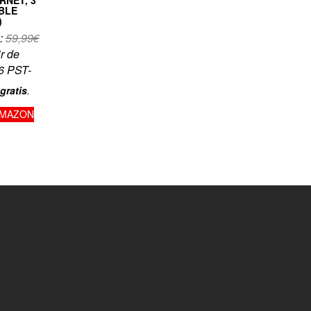
BLE
)
:
59,99
€
ir de
6 PST-
gratis
.
AMAZON