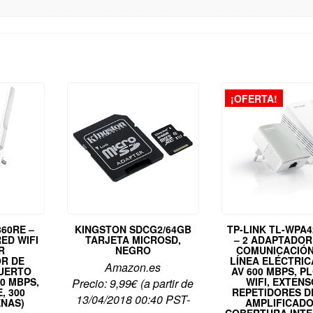
¡OFERTA!
860RE –
KINGSTON SDCG2/64GB
TP-LINK TL-WPA4
ED WIFI
TARJETA MICROSD,
– 2 ADAPTADOR
R
NEGRO
COMUNICACIÓN
R DE
LÍNEA ELÉCTRICA
Amazon.es
UERTO
AV 600 MBPS, P
00 MBPS,
WIFI, EXTENS
Precio:
9,99
€
(a partir de
, 300
REPETIDORES D
13/04/2018 00:40 PST-
ENAS)
AMPLIFICADO
COBERTURA INTE