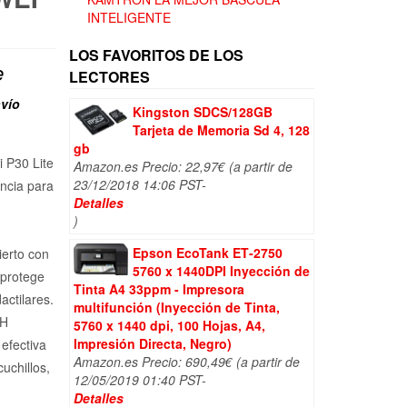
INTELIGENTE
LOS FAVORITOS DE LOS
e
LECTORES
vío
Kingston SDCS/128GB
Tarjeta de Memoria Sd 4, 128
gb
 P30 Lite
Amazon.es Precio:
22,97
€
(a partir de
23/12/2018 14:06 PST-
encia para
Detalles
)
Epson EcoTank ET‑2750
ierto con
5760 x 1440DPI Inyección de
 protege
Tinta A4 33ppm - Impresora
actilares.
multifunción (Inyección de Tinta,
9H
5760 x 1440 dpi, 100 Hojas, A4,
Impresión Directa, Negro)
efectiva
Amazon.es Precio:
690,49
€
(a partir de
uchillos,
12/05/2019 01:40 PST-
Detalles