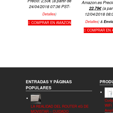
Precio:
2,50
€
(a partir de
Amazon.es Preci
24/04/2018 07:36 PST-
El
El
22,79
€
(a par
precio
precio
12/04/2018 08:
Detalles
)
original
actual
Detalles
)
&
Envío
COMPRAR EN AMAZON
era:
es:
COMPRAR EN 
24,99€.
22,79€
ENTRADAS Y PÁGINAS
PRODU
POPULARES
Cudy
WiFi
LA REALIDAD DEL ROUTER 4G DE
Ampli
MOVISTAR – CUIDADO