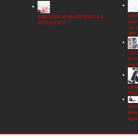
Inter
KAMTRON LA MEJOR BASCULA
Inter
INTELIGENTE
con 
APP
LeYi
Armo
Oro 
Lamic
Rota
Spor
Remo 
kg, 8