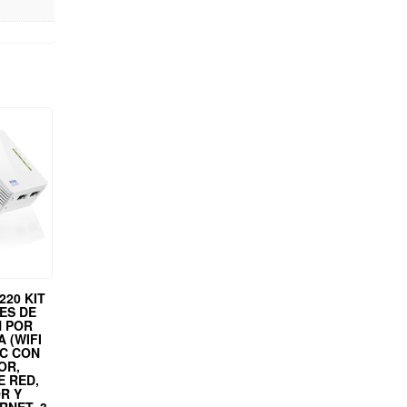
220 KIT
ES DE
 POR
 (WIFI
LC CON
OR,
E RED,
R Y
RNET, 3