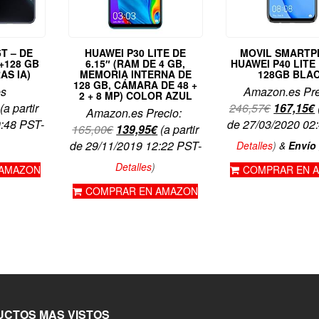
T – DE
HUAWEI P30 LITE DE
MOVIL SMART
M+128 GB
6.15″ (RAM DE 4 GB,
HUAWEI P40 LITE
AS IA)
MEMORIA INTERNA DE
128GB BLA
128 GB, CÁMARA DE 48 +
es
Amazon.es Pre
2 + 8 MP) COLOR AZUL
El
(a partir
246,57
€
167,15
€
Amazon.es Precio:
precio
0:48 PST-
de 27/03/2020 02
El
El
165,00
€
139,95
€
(a partir
original
precio
precio
de 29/11/2019 12:22 PST-
Detalles
)
&
Envío 
era:
original
actual
Detalles
)
 AMAZON
COMPRAR EN 
246,57€.
era:
es:
COMPRAR EN AMAZON
165,00€.
139,95€.
CTOS MAS VISTOS