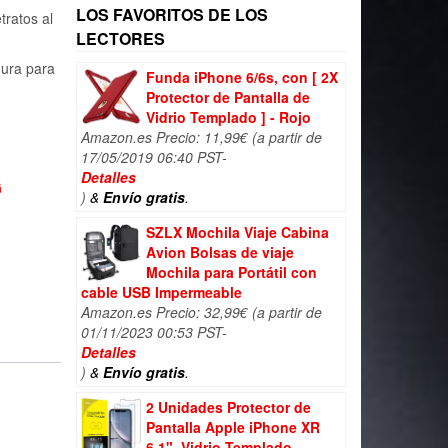
LOS FAVORITOS DE LOS
ratos al
LECTORES
ura para
Funda iPhone 6/6s, con [ 2X
Protector de Pantalla de
Vidrio Templado ] - Rojo
Amazon.es Precio:
11,99
€
(a partir de
17/05/2019 06:40 PST-
Detalles
G
)
&
Envío gratis
.
SZLX Mochila Viaje Cabina
Avion Bolsas de viaje
Mochila para Portátil con
cable USB Impermeable
Amazon.es Precio:
32,99
€
(a partir de
01/11/2023 00:53 PST-
Detalles
)
&
Envío gratis
.
2 Unidades Protector de
Pantalla Apple iPhone XR
6,1", Vidrio Templado