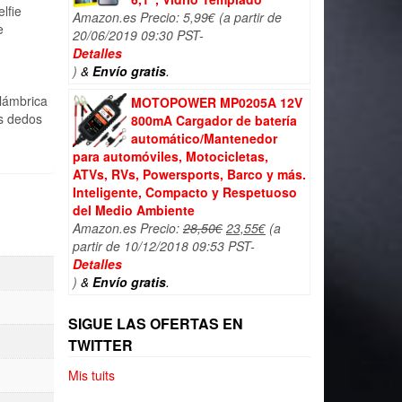
lfie
Amazon.es Precio:
5,99
€
(a partir de
e
20/06/2019 09:30 PST-
Detalles
)
&
Envío gratis
.
alámbrica
MOTOPOWER MP0205A 12V
us dedos
800mA Cargador de batería
automático/Mantenedor
para automóviles, Motocicletas,
ATVs, RVs, Powersports, Barco y más.
Inteligente, Compacto y Respetuoso
del Medio Ambiente
El
El
Amazon.es Precio:
28,50
€
23,55
€
(a
precio
precio
partir de 10/12/2018 09:53 PST-
original
actual
Detalles
era:
es:
)
&
Envío gratis
.
28,50€.
23,55€.
SIGUE LAS OFERTAS EN
TWITTER
Mis tuits