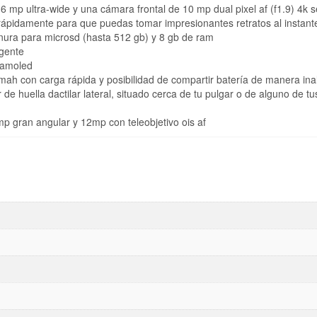
6 mp ultra-wide y una cámara frontal de 10 mp dual pixel af (f1.9) 4k se
 rápidamente para que puedas tomar impresionantes retratos al instant
ura para microsd (hasta 512 gb) y 8 gb de ram
igente
) amoled
mah con carga rápida y posibilidad de compartir batería de manera in
de huella dactilar lateral, situado cerca de tu pulgar o de alguno de t
mp gran angular y 12mp con teleobjetivo ois af