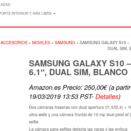
CADAS
ORTE INTERIOR Y AIRE LIBRE
Y ACCESORIOS
»
MOVILES
»
SAMSUNG
» SAMSUNG GALAXY S10 – D
DUAL SIM,
SAMSUNG GALAXY S10 –
6.1″, DUAL SIM, BLANCO
Amazon.es Precio:
250,00
€
(a parti
19/03/2019 13:53 PST-
Detalles
)
Dos cámaras traseras con dual apertura (f1.5/f2.4) + 
ultra-wide y una cámara frontal de 10 mp dual pixel af (
selfie
La cámara para selfies detecta las caras y las enfoca