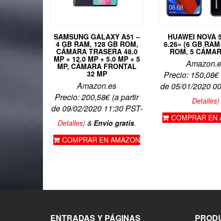
SAMSUNG GALAXY A51 –
HUAWEI NOVA 5
4 GB RAM, 128 GB ROM,
6.26» (6 GB RA
CÁMARA TRASERA 48.0
ROM, 5 CÁMAR
MP + 12.0 MP + 5.0 MP + 5
Amazon.
MP, CÁMARA FRONTAL
32 MP
Precio:
150,08
€
Amazon.es
de 05/01/2020 0
Precio:
200,58
€
(a partir
Detalles
)
de 09/02/2020 11:30 PST-
COMPRAR EN
Detalles
)
&
Envío gratis
.
COMPRAR EN AMAZON
ENTRADAS Y PÁGINAS
PRODU