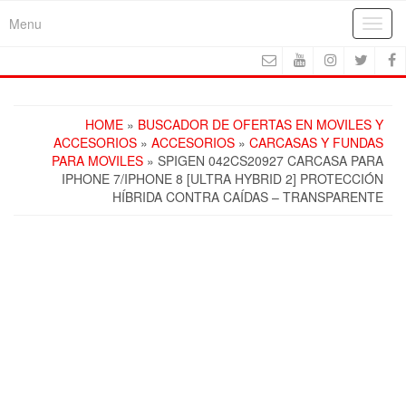
Skip
Menu
Toggl
to
navig
the
content
HOME
»
BUSCADOR DE OFERTAS EN MOVILES Y
ACCESORIOS
»
ACCESORIOS
»
CARCASAS Y FUNDAS
PARA MOVILES
» SPIGEN 042CS20927 CARCASA PARA
IPHONE 7/IPHONE 8 [ULTRA HYBRID 2] PROTECCIÓN
HÍBRIDA CONTRA CAÍDAS – TRANSPARENTE