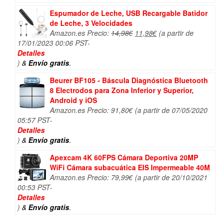
Espumador de Leche, USB Recargable Batidor
de Leche, 3 Velocidades
El
El
Amazon.es Precio:
14,98
€
11,98
€
(a partir de
precio
precio
17/01/2023 00:06 PST-
original
actual
Detalles
era:
es:
)
&
Envío gratis
.
14,98€.
11,98€.
Beurer BF105 - Báscula Diagnóstica Bluetooth
8 Electrodos para Zona Inferior y Superior,
Android y iOS
Amazon.es Precio:
91,80
€
(a partir de 07/05/2020
05:57 PST-
Detalles
)
&
Envío gratis
.
Apexcam 4K 60FPS Cámara Deportiva 20MP
WiFi Cámara subacuática EIS Impermeable 40M
Amazon.es Precio:
79,99
€
(a partir de 20/10/2021
00:53 PST-
Detalles
)
&
Envío gratis
.