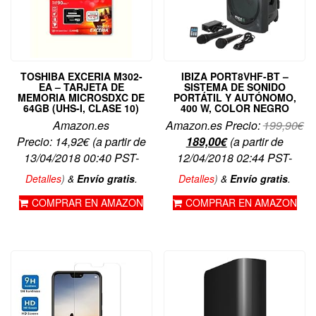
TOSHIBA EXCERIA M302-
IBIZA PORT8VHF-BT –
EA – TARJETA DE
SISTEMA DE SONIDO
MEMORIA MICROSDXC DE
PORTÁTIL Y AUTÓNOMO,
64GB (UHS-I, CLASE 10)
400 W, COLOR NEGRO
El
Amazon.es
Amazon.es Precio:
199,90
€
El
pr
Precio:
14,92
€
(a partir de
189,00
€
(a partir de
precio
or
13/04/2018 00:40 PST-
12/04/2018 02:44 PST-
actual
er
Detalles
)
&
Envío gratis
.
Detalles
)
&
Envío gratis
.
es:
19
COMPRAR EN AMAZON
COMPRAR EN AMAZON
189,00€.