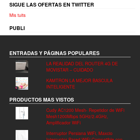
SIGUE LAS OFERTAS EN TWITTER
Mis tuits
PUBLI
ENTRADAS Y PÁGINAS POPULARES
LA REALIDAD DEL ROUTER 4G DE
MOVISTAR – CUIDADO
KAMTRON LA MEJOR BASCULA
INTELIGENTE
PRODUCTOS MAS VISTOS
Cudy AC1200 Mesh- Repetidor de WiFi
Mesh1200Mbps 5GHz/2.4GHz,
Amplificador WiFi
Interruptor Persiana WiFi, Maxcio
Interruptor Pared WiFi Compatible con