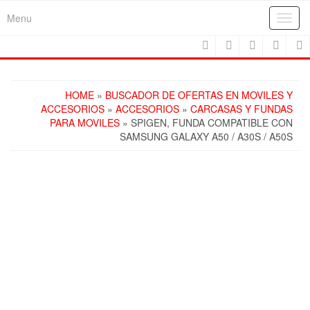
Skip
Menu
Toggl
to
navig
the
content
HOME
»
BUSCADOR DE OFERTAS EN MOVILES Y
ACCESORIOS
»
ACCESORIOS
»
CARCASAS Y FUNDAS
PARA MOVILES
» SPIGEN, FUNDA COMPATIBLE CON
SAMSUNG GALAXY A50 / A30S / A50S