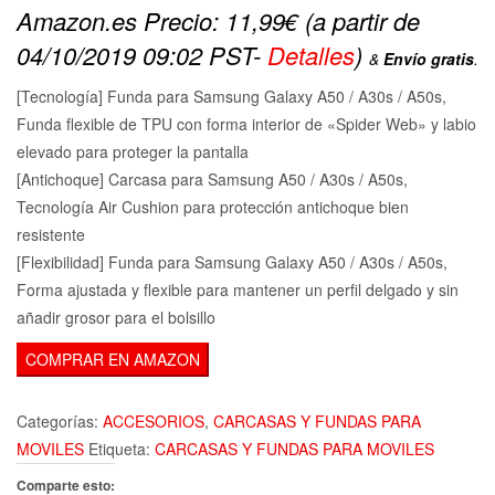
Amazon.es Precio:
11,99
€
(a partir de
04/10/2019 09:02 PST-
Detalles
)
&
Envío gratis
.
[Tecnología] Funda para Samsung Galaxy A50 / A30s / A50s,
Funda flexible de TPU con forma interior de «Spider Web» y labio
elevado para proteger la pantalla
[Antichoque] Carcasa para Samsung A50 / A30s / A50s,
Tecnología Air Cushion para protección antichoque bien
resistente
[Flexibilidad] Funda para Samsung Galaxy A50 / A30s / A50s,
Forma ajustada y flexible para mantener un perfil delgado y sin
añadir grosor para el bolsillo
COMPRAR EN AMAZON
Categorías:
ACCESORIOS
,
CARCASAS Y FUNDAS PARA
MOVILES
Etiqueta:
CARCASAS Y FUNDAS PARA MOVILES
Comparte esto: