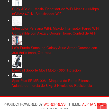
Cudy AC1200 Mesh- Repetidor de WiFi Mesh1200Mbps
5GHz/2.4GHz, Amplificador WiFi
Interruptor Persiana WiFi, Maxcio Interruptor Pared WiFi
Compatible con Alexa y Google Home, Control de APP
LeYi Funda Samsung Galaxy A20e Armor Carcasa con
360 Anillo iman, Oro rosa
Lamicall Soporte Móvil Moto - 360° Rotación
SportPlus SP-MR-008 - Máquina de Remo Fitness,
Volante de Inercia de 8 kg, 8 Niveles de Resistencia
PROUDLY POWERED BY
WORDPRESS
|
THEME:
ALPHA STORE
BY THEMES4WP