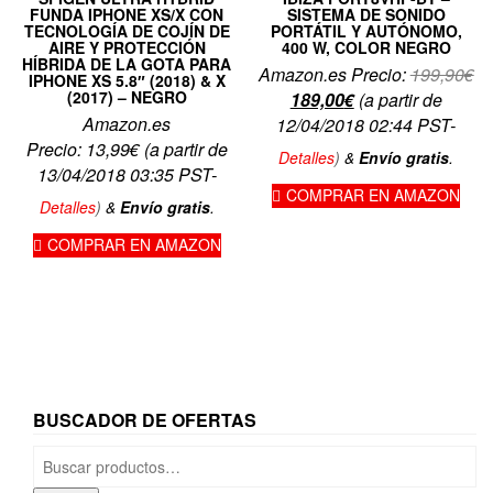
FUNDA IPHONE XS/X CON
SISTEMA DE SONIDO
TECNOLOGÍA DE COJÍN DE
PORTÁTIL Y AUTÓNOMO,
AIRE Y PROTECCIÓN
400 W, COLOR NEGRO
HÍBRIDA DE LA GOTA PARA
El
Amazon.es Precio:
199,90
€
IPHONE XS 5.8″ (2018) & X
(2017) – NEGRO
El
pr
189,00
€
(a partir de
Amazon.es
precio
or
12/04/2018 02:44 PST-
Precio:
13,99
€
(a partir de
actual
er
Detalles
)
&
Envío gratis
.
13/04/2018 03:35 PST-
es:
19
COMPRAR EN AMAZON
189,00€.
Detalles
)
&
Envío gratis
.
COMPRAR EN AMAZON
BUSCADOR DE OFERTAS
Buscar
por: