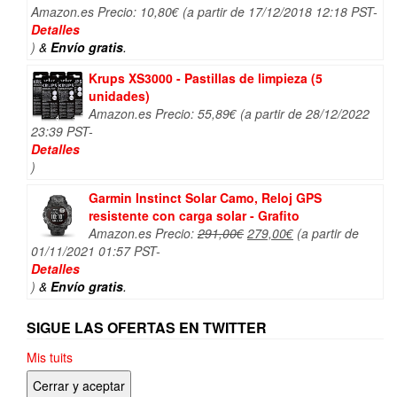
Amazon.es Precio:
10,80
€
(a partir de 17/12/2018 12:18 PST-
Detalles
)
&
Envío gratis
.
Krups XS3000 - Pastillas de limpieza (5
unidades)
Amazon.es Precio:
55,89
€
(a partir de 28/12/2022
23:39 PST-
Detalles
)
Garmin Instinct Solar Camo, Reloj GPS
resistente con carga solar - Grafito
El
El
Amazon.es Precio:
291,00
€
279,00
€
(a partir de
precio
precio
01/11/2021 01:57 PST-
original
actual
Detalles
era:
es:
)
&
Envío gratis
.
291,00€.
279,00€.
SIGUE LAS OFERTAS EN TWITTER
Mis tuits