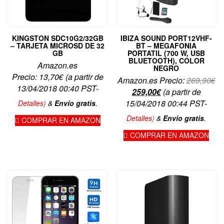
KINGSTON SDC10G2/32GB
IBIZA SOUND PORT12VHF-
– TARJETA MICROSD DE 32
BT – MEGAFONIA
GB
PORTATIL (700 W, USB
BLUETOOTH), COLOR
Amazon.es
NEGRO
Precio:
13,70
€
(a partir de
El
Amazon.es Precio:
269,90
€
13/04/2018 00:40 PST-
El
pr
259,00
€
(a partir de
precio
or
15/04/2018 00:44 PST-
Detalles
)
&
Envío gratis
.
actual
er
Detalles
)
&
Envío gratis
.
COMPRAR EN AMAZON
es:
26
COMPRAR EN AMAZON
259,00€.