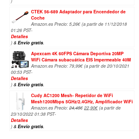
era:
es:
)
116,10€.
109,40€.
CTEK 56-689 Adaptador para Encendedor de
Coche
Amazon.es Precio:
5,26
€
(a partir de 11/12/2018
01:26 PST-
Detalles
)
&
Envío gratis
.
Apexcam 4K 60FPS Cámara Deportiva 20MP
WiFi Cámara subacuática EIS Impermeable 40M
Amazon.es Precio:
79,99
€
(a partir de 20/10/2021
00:53 PST-
Detalles
)
&
Envío gratis
.
Cudy AC1200 Mesh- Repetidor de WiFi
Mesh1200Mbps 5GHz/2.4GHz, Amplificador WiFi
El
El
Amazon.es Precio:
24,45
€
22,90
€
(a partir de
precio
precio
23/10/2022 01:38 PST-
original
actual
Detalles
era:
es:
)
&
Envío gratis
.
24,45€.
22,90€.