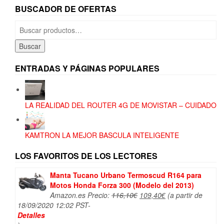
BUSCADOR DE OFERTAS
Buscar
por:
Buscar
ENTRADAS Y PÁGINAS POPULARES
LA REALIDAD DEL ROUTER 4G DE MOVISTAR – CUIDADO
KAMTRON LA MEJOR BASCULA INTELIGENTE
LOS FAVORITOS DE LOS LECTORES
Manta Tucano Urbano Termoscud R164 para
Motos Honda Forza 300 (Modelo del 2013)
El
El
Amazon.es Precio:
116,10
€
109,40
€
(a partir de
precio
precio
18/09/2020 12:02 PST-
original
actual
Detalles