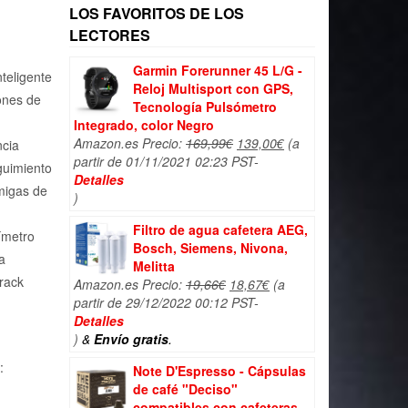
LOS FAVORITOS DE LOS
LECTORES
Garmin Forerunner 45 L/G -
nteligente
Reloj Multisport con GPS,
ones de
Tecnología Pulsómetro
Integrado, color Negro
El
El
Amazon.es Precio:
169,99
€
139,00
€
(a
ncia
precio
precio
partir de 01/11/2021 02:23 PST-
eguimiento
original
actual
Detalles
migas de
era:
es:
)
169,99€.
139,00€.
Filtro de agua cafetera AEG,
ímetro
Bosch, Siemens, Nivona,
a
Melitta
rack
El
El
Amazon.es Precio:
19,66
€
18,67
€
(a
precio
precio
partir de 29/12/2022 00:12 PST-
original
actual
Detalles
era:
es:
)
&
Envío gratis
.
19,66€.
18,67€.
:
Note D'Espresso - Cápsulas
de café "Deciso"
compatibles con cafeteras