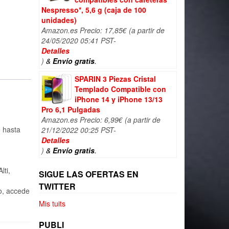
Nespresso*, 5,6 g (caja de 100
unidades)
Amazon.es Precio:
17,85
€
(a partir de
24/05/2020 05:41 PST-
Detalles
)
&
Envío gratis
.
SPARIN 3 Piezas Cristal
Templado Compatible con
iPhone 14 y iPhone 13/13
Pro 6,1 Pulgadas
Amazon.es Precio:
6,99
€
(a partir de
e hasta
21/12/2022 00:25 PST-
Detalles
)
&
Envío gratis
.
lti,
SIGUE LAS OFERTAS EN
TWITTER
o, accede
Mis tuits
PUBLI