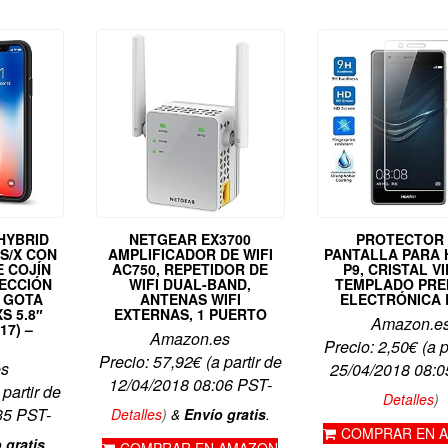
HYBRID
NETGEAR EX3700
PROTECTOR
S/X CON
AMPLIFICADOR DE WIFI
PANTALLA PARA 
 COJÍN
AC750, REPETIDOR DE
P9, CRISTAL V
TECCIÓN
WIFI DUAL-BAND,
TEMPLADO PRE
A GOTA
ANTENAS WIFI
ELECTRÓNICA 
S 5.8″
EXTERNAS, 1 PUERTO
Amazon.e
17) –
Amazon.es
Precio:
2,50
€
(a p
Precio:
57,92
€
(a partir de
es
25/04/2018 08:0
12/04/2018 08:06 PST-
 partir de
Detalles
)
35 PST-
Detalles
)
&
Envío gratis
.
COMPRAR EN 
 gratis
.
COMPRAR EN AMAZON