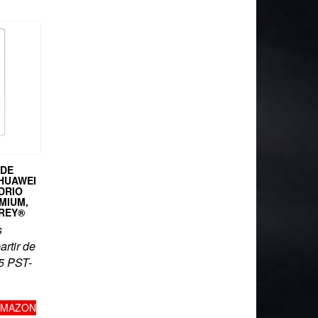
 DE
HUAWEI
IDRIO
MIUM,
REY®
s
artir de
5 PST-
AMAZON