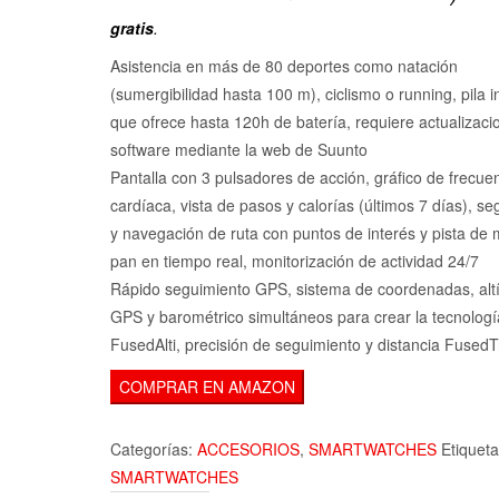
gratis
.
Asistencia en más de 80 deportes como natación
(sumergibilidad hasta 100 m), ciclismo o running, pila i
que ofrece hasta 120h de batería, requiere actualizaci
software mediante la web de Suunto
Pantalla con 3 pulsadores de acción, gráfico de frecue
cardíaca, vista de pasos y calorías (últimos 7 días), s
y navegación de ruta con puntos de interés y pista de 
pan en tiempo real, monitorización de actividad 24/7
Rápido seguimiento GPS, sistema de coordenadas, alt
GPS y barométrico simultáneos para crear la tecnologí
FusedAlti, precisión de seguimiento y distancia FusedT
COMPRAR EN AMAZON
Categorías:
ACCESORIOS
,
SMARTWATCHES
Etiqueta
SMARTWATCHES