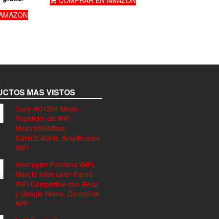
 AMAZON
CTOS MAS VISTOS
Cudy AC1200 Mesh-
Repetidor de WiFi
Mesh1200Mbps
5GHz/2.4GHz, Amplificador
WiFi
Interruptor Persiana WiFi,
Maxcio Interruptor Pared
WiFi Compatible con Alexa
y Google Home, Control de
APP