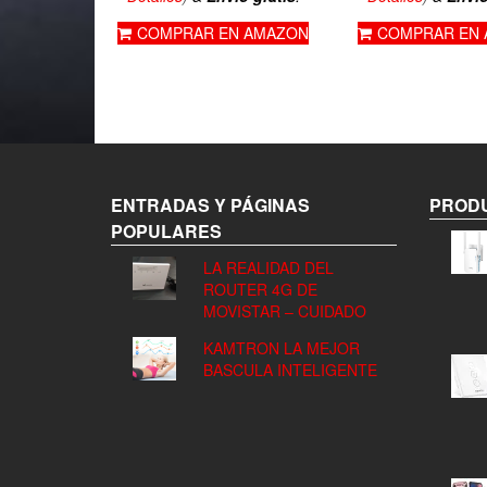
era:
es:
COMPRAR EN AMAZON
COMPRAR EN
24,99€.
22,79€.
ENTRADAS Y PÁGINAS
PRODU
POPULARES
LA REALIDAD DEL
ROUTER 4G DE
MOVISTAR – CUIDADO
KAMTRON LA MEJOR
BASCULA INTELIGENTE