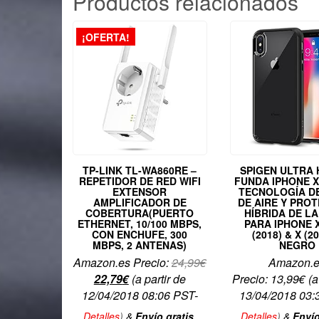
Productos relacionados
¡OFERTA!
TP-LINK TL-WA860RE –
SPIGEN ULTRA 
REPETIDOR DE RED WIFI
FUNDA IPHONE X
EXTENSOR
TECNOLOGÍA DE
AMPLIFICADOR DE
DE AIRE Y PRO
COBERTURA(PUERTO
HÍBRIDA DE L
ETHERNET, 10/100 MBPS,
PARA IPHONE X
CON ENCHUFE, 300
(2018) & X (20
MBPS, 2 ANTENAS)
NEGRO
Amazon.es Precio:
24,99
€
Amazon.
El
El
22,79
€
(a partir de
Precio:
13,99
€
(a
precio
precio
12/04/2018 08:06 PST-
13/04/2018 03:
original
actual
Detalles
)
&
Envío gratis
.
Detalles
)
&
Envío