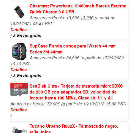
Charmast Powerbank 10400mah Bateria Externa
Quick Charge 3.0 USB
El
El
Amazon.es Precio:
13,99
€
13,29
€
(a partir de
precio
precio
19/02/2021 06:41 PST-
original
actual
Detalles
era:
es:
)
&
Envío gratis
.
13,99€.
13,29€.
SupCase Funda correa para iWatch 44 mm
Series 5/4 44mm
Amazon.es Precio:
24,99
€
(a partir de 17/06/2020
10:10 PST-
Detalles
)
&
Envío gratis
.
SanDisk Ultra - Tarjeta de memoria microSDXC
de 200 GB con adaptador SD, velocidad de
lectura hasta 100 MB/s, Clase 10, U1 y A1
Amazon.es Precio:
72,90
€
(a partir de 16/10/2018 15:06 PST-
Detalles
)
Tucano Urbano R082X - Termoscudo negro,
talla única