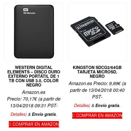
WESTERN DIGITAL
KINGSTON SDCG2/64GB
ELEMENTS – DISCO DURO
TARJETA MICROSD,
EXTERNO PORTÁTIL DE 1
NEGRO
TB CON USB 3.0, COLOR
Amazon.es Precio:
9,99
€
(a
NEGRO
partir de 13/04/2018 00:40
Amazon.es
PST-
Precio:
70,17
€
(a partir de
13/04/2018 09:31 PST-
Detalles
)
&
Envío gratis
.
Detalles
)
&
Envío gratis
.
COMPRAR EN AMAZON
COMPRAR EN AMAZON