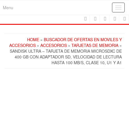
Skip
Menu
Toggl
to
navig
the
content
HOME
»
BUSCADOR DE OFERTAS EN MOVILES Y
ACCESORIOS
»
ACCESORIOS
»
TARJETAS DE MEMORIA
»
SANDISK ULTRA – TARJETA DE MEMORIA MICROSDXC DE
400 GB CON ADAPTADOR SD, VELOCIDAD DE LECTURA
HASTA 100 MB/S, CLASE 10, U1 Y A1