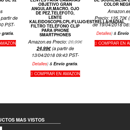
OBJETIVO GRAN
COLOR NEG
ANGULAR,MACRO, OJO
es
Amazon.e
DE PEZ,TELEFOTO,
LENTE
 partir de
Precio:
135,72
€
(
KALEIDOSCOPS,CPL/FLUJO/ESTRELLA/RADIAL
40 PST-
de 19/04/2018 08
FILTRO TELÉFONO CLIP
PARA IPHONE
 gratis
.
Detalles
)
&
Envío 
SMARTPHONES
Amazon.es Precio:
26,99
€
AMAZON
COMPRAR EN 
El
El
24,99
€
(a partir de
precio
precio
13/04/2018 09:43 PST-
original
actual
Detalles
)
&
Envío gratis
.
era:
es:
COMPRAR EN AMAZON
26,99€.
24,99€.
CTOS MAS VISTOS