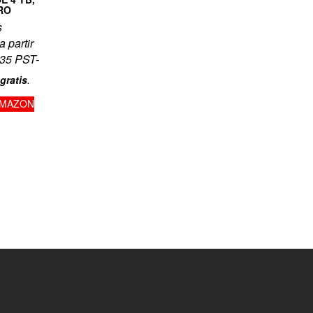
RO
s
a partir
:35 PST-
gratis
.
AMAZON