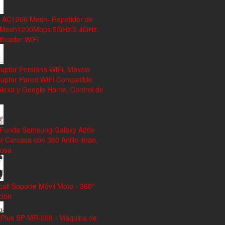
 AC1200 Mesh- Repetidor de
 Mesh1200Mbps 5GHz/2.4GHz,
ficador WiFi
ruptor Persiana WiFi, Maxcio
ruptor Pared WiFi Compatible
Alexa y Google Home, Control de
 Funda Samsung Galaxy A20e
r Carcasa con 360 Anillo iman,
rosa
all Soporte Móvil Moto - 360°
ción
tPlus SP-MR-008 - Máquina de