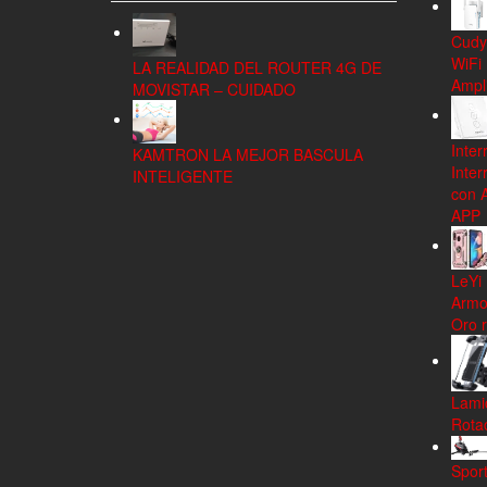
Cudy
WiFi
LA REALIDAD DEL ROUTER 4G DE
Ampli
MOVISTAR – CUIDADO
Inter
KAMTRON LA MEJOR BASCULA
Inter
INTELIGENTE
con 
APP
LeYi
Armo
Oro 
Lamic
Rota
Spor