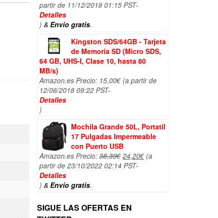
precio
precio
partir de 11/12/2018 01:15 PST-
original
actual
Detalles
era:
es:
)
&
Envío gratis
.
18,90€.
17,90€.
Kingston SDS/64GB - Tarjeta
de Memoria SD (Micro SDS,
64 GB, UHS-I, Clase 10, hasta 80
MB/s)
Amazon.es Precio:
15,00
€
(a partir de
12/06/2018 09:22 PST-
Detalles
)
Mochila Grande 50L, Portatil
17 Pulgadas Impermeable
con Puerto USB
El
El
Amazon.es Precio:
38,39
€
24,20
€
(a
precio
precio
partir de 23/10/2022 02:14 PST-
original
actual
Detalles
era:
es:
)
&
Envío gratis
.
38,39€.
24,20€.
SIGUE LAS OFERTAS EN