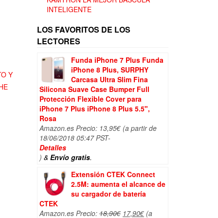
INTELIGENTE
LOS FAVORITOS DE LOS
LECTORES
Funda iPhone 7 Plus Funda
iPhone 8 Plus, SURPHY
O Y
Carcasa Ultra Slim Fina
HE
Silicona Suave Case Bumper Full
Protección Flexible Cover para
iPhone 7 Plus iPhone 8 Plus 5.5",
Rosa
Amazon.es Precio:
13,95
€
(a partir de
18/06/2018 05:47 PST-
Detalles
)
&
Envío gratis
.
Extensión CTEK Connect
2.5M: aumenta el alcance de
su cargador de batería
CTEK
El
El
Amazon.es Precio:
18,90
€
17,90
€
(a