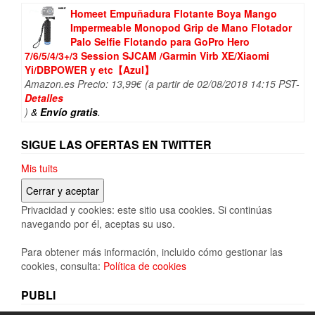
54,99€.
38,80€.
Homeet Empuñadura Flotante Boya Mango
Impermeable Monopod Grip de Mano Flotador
Palo Selfie Flotando para GoPro Hero
7/6/5/4/3+/3 Session SJCAM /Garmin Virb XE/Xiaomi
Yi/DBPOWER y etc【Azul】
Amazon.es Precio:
13,99
€
(a partir de 02/08/2018 14:15 PST-
Detalles
)
&
Envío gratis
.
SIGUE LAS OFERTAS EN TWITTER
Mis tuits
Privacidad y cookies: este sitio usa cookies. Si continúas
navegando por él, aceptas su uso.
Para obtener más información, incluido cómo gestionar las
cookies, consulta:
Política de cookies
PUBLI