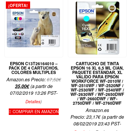
¡OFERTA!
EPSON C13T26164010 –
CARTUCHO DE TINTA
PACK DE 4 CARTUCHOS,
EPSON 16 XL 6,5 ML CIAN,
COLORES MULTIPLES
PAQUETE ESTÁNDAR, XL
VÁLIDO PARA EPSON
El
Amazon.es Precio:
67,52
€
WORKFORCE WF-2010W /
El
precio
WF-2510WF / WF-2520NF /
35,00
€
(a partir de
WF-2530WF / WF-2540WF /
precio
original
07/02/2019 13:26 PST-
WF-2630WF / WF-2650DWF
/ WF-2660DWF / WF-
actual
era:
Detalles
)
2750DWF / WF-2760DWF
es:
67,52€.
Amazon.es
COMPRAR EN AMAZON
35,00€.
Precio:
23,17
€
(a partir de
08/02/2019 23:43 PST-