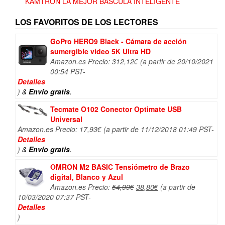
KAMTRON LA MEJOR BASCULA INTELIGENTE
LOS FAVORITOS DE LOS LECTORES
GoPro HERO9 Black - Cámara de acción
sumergible vídeo 5K Ultra HD
Amazon.es Precio:
312,12
€
(a partir de 20/10/2021
00:54 PST-
Detalles
)
&
Envío gratis
.
Tecmate O102 Conector Optimate USB
Universal
Amazon.es Precio:
17,93
€
(a partir de 11/12/2018 01:49 PST-
Detalles
)
&
Envío gratis
.
OMRON M2 BASIC Tensiómetro de Brazo
digital, Blanco y Azul
El
El
Amazon.es Precio:
54,99
€
38,80
€
(a partir de
precio
precio
10/03/2020 07:37 PST-
original
actual
Detalles
era:
es:
)