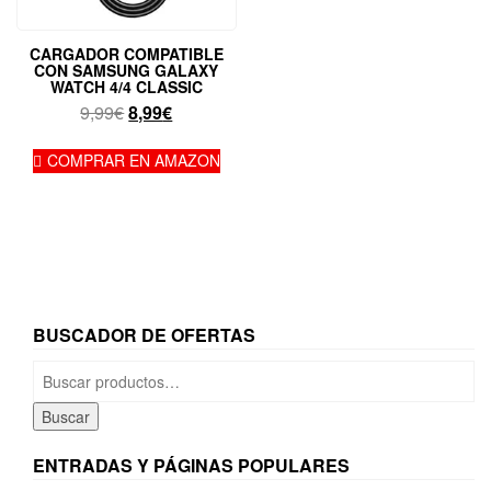
CARGADOR COMPATIBLE
CON SAMSUNG GALAXY
WATCH 4/4 CLASSIC
El
El
9,99
€
8,99
€
precio
precio
original
actual
COMPRAR EN AMAZON
era:
es:
9,99€.
8,99€.
BUSCADOR DE OFERTAS
Buscar
por:
Buscar
ENTRADAS Y PÁGINAS POPULARES