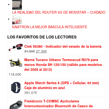
LA REALIDAD DEL ROUTER 4G DE MOVISTAR – CUIDADO
KAMTRON LA MEJOR BASCULA INTELIGENTE
LOS FAVORITOS DE LOS LECTORES
Ctek 56380 - Indicador del estado de la batería
El
El
31,90
€
27,30
€
precio
precio
Manta Tucano Urbano Termoscud R079 para
original
actual
motos Honda SH 125/150 (válido para modelos
era:
es:
del 2009 al 2012)
31,90€.
27,30€.
118,00
€
Apple Watch Series 6 (GPS + Cellular, 44 mm)
Caja de aluminio en azul
391,07
€
Freedconn T-COMSC Auriculares
Intercomunicador Bluetooth de Casco de