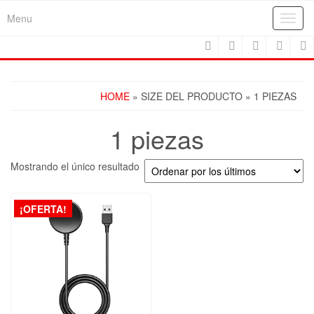
Skip
Menu
Toggl
to
navig
the
content
HOME
» SIZE DEL PRODUCTO » 1 PIEZAS
1 piezas
Mostrando el único resultado
¡OFERTA!