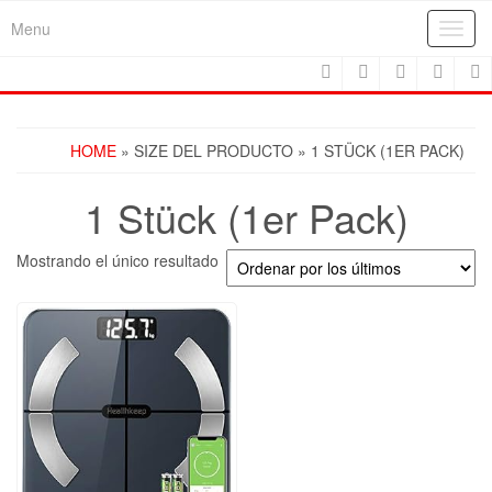
Skip
Menu
Toggl
to
navig
the
content
HOME
» SIZE DEL PRODUCTO » 1 STÜCK (1ER PACK)
1 Stück (1er Pack)
Mostrando el único resultado